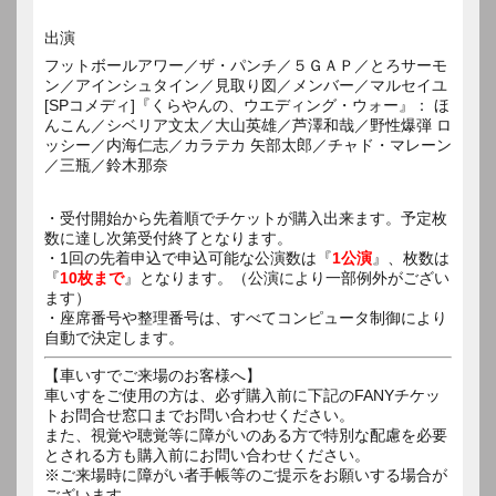
出演
フットボールアワー／ザ・パンチ／５ＧＡＰ／とろサーモ
ン／アインシュタイン／見取り図／メンバー／マルセイユ
[SPコメディ]『くらやんの、ウエディング・ウォー』： ほ
んこん／シベリア文太／大山英雄／芦澤和哉／野性爆弾 ロ
ッシー／内海仁志／カラテカ 矢部太郎／チャド・マレーン
／三瓶／鈴木那奈
・受付開始から先着順でチケットが購入出来ます。予定枚
数に達し次第受付終了となります。
・1回の先着申込で申込可能な公演数は『
1公演
』、枚数は
『
10枚まで
』となります。（公演により一部例外がござい
ます）
・座席番号や整理番号は、すべてコンピュータ制御により
自動で決定します。
【車いすでご来場のお客様へ】
車いすをご使用の方は、必ず購入前に下記のFANYチケッ
トお問合せ窓口までお問い合わせください。
また、視覚や聴覚等に障がいのある方で特別な配慮を必要
とされる方も購入前にお問い合わせください。
※ご来場時に障がい者手帳等のご提示をお願いする場合が
ございます。