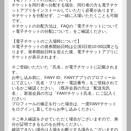
チケットを同行者へ分配する場合、同行者の方も電子チケ
ットアプリをインストールしていただく必要があります。
※チケットを分配せず、ご一緒に入場いただくことも可能
です。
※チケットの分配方法は、FAQの「電子チケットについて
＞電子チケットの分配について」をご確認ください。
【電子チケットのご入場時について】
※電子チケットの発券開始日時は公演3日前10:00以降とな
ります。発券開始日時を迎えた後、電子チケットアプリに
チケットが表示されます。
※ご登録いただいた「氏名」が電子チケットに記載されま
す。
お申し込み前に、FANY ID、FANYアプリのプロフィール
にて正しい「氏名・フリガナ・電話番号」をご登録されて
いるかご確認ください。（既存会員の方は「配送先氏
名」、新規会員の方は「FANYチケット氏名」にご記入く
ださい）
プロフィールの修正を行った場合は、一度FANYチケット
をログインし直してからお申し込みください。
※ご本人確認をさせていただく場合がございますので、身
分が証明できるものをお持ちください。
確認できない場合は入場をお断りする場合もございますの