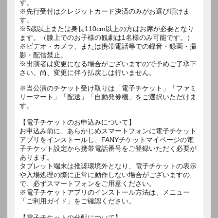
す。
※先行受付はクレジットカード決済のみがお選び頂けま
す。
※5歳以上または身長110cm以上の方はお席が必要となり
ます。（膝上でのお子様の観劇は1名様のみ可能です。）
※ビデオ・カメラ、または携帯電話等での録音・録画・撮
影・配信禁止。
※出演者は変更になる場合がございますので予めご了承下
さい。尚、変更に伴う払戻しは行いません。
※当公演のチケット受け取りは「電子チケット」「ファミ
リーマート」「配送」「自動発券機」をご選択いただけま
す。
【電子チケットのお申込みについて】
お申込み前に、あらかじめスマートフォンに電子チケット
アプリをインストールし、FANYチケットマイページの電
子チケット設定から携帯電話番号をご登録いただく必要が
あります。
タブレット端末は推奨環境外となり、電子チケットの表示
や入場処理の際に正常に動作しない場合がございますの
で、必ずスマートフォンをご用意ください。
※電子チケットアプリのインストール方法は、メニュー
「ご利用ガイド」をご確認ください。
【電子チケットの分配について】