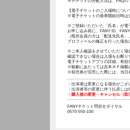
※チケットの分配方法は、FAQ
【電子チケットのご入場時につい
※電子チケットの発券開始日時は公
※ご登録いただいた「氏名」が電
お申し込み前に、FANY ID、
（既存会員の方は「配送先氏名」
プロフィールの修正を行った場合
※ご本人確認をさせていただく場
確認できない場合は入場をお断り
電子チケットアプリの詳細、有効
※観劇にあたっては吉本ＨＰ掲載の
※前売券が完売した際には、当日
・出演者は変更になる場合がござ
・出演者等の変更に伴う払戻しは
・購入後の変更・キャンセル（取
FANYチケット問合せダイヤル
0570-550-100