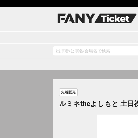
先着販売
ルミネtheよしもと 土日