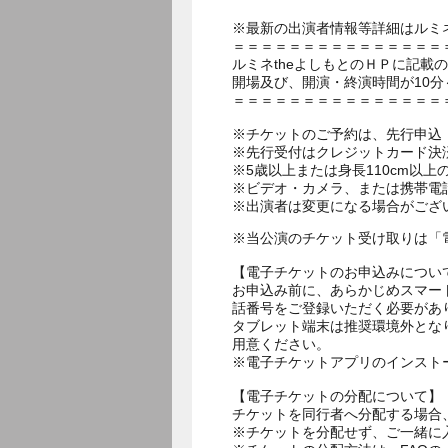
※最新の出演者情報等詳細はルミネ
＝＝＝＝＝＝＝＝＝＝＝＝＝＝＝
ルミネtheよしもとのＨＰに記載
開場及び、開演・終演時間が10分
＝＝＝＝＝＝＝＝＝＝＝＝＝＝＝
※チケットのご予約は、先行申込：
※先行受付はクレジットカード決
※5歳以上または身長110cm以
※ビデオ・カメラ、または携帯電
※出演者は変更になる場合がござ
※当公演のチケット受け取りは「
【電子チケットのお申込みについ
お申込み前に、あらかじめスマー
話番号をご登録いただく必要があ
タブレット端末は推奨環境外とな
用意ください。
※電子チケットアプリのインスト
【電子チケットの分配について】
チケットを同行者へ分配する場合
※チケットを分配せず、ご一緒に