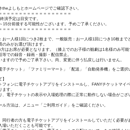
theよしもとホームページでご確認下さい。
＝＝＝＝＝＝＝＝＝＝＝＝＝＝＝＝＝＝
の終演予定は目安です。
～15分前後する可能性がございます。予めご了承ください。
＝＝＝＝＝＝＝＝＝＝＝＝＝＝＝＝＝＝
お一人様1回につき2枚まで、一般販売：お一人様1回につき10枚まで
済のみがお選び頂けます。
上の方はお席が必要となります。（膝上でのお子様の観劇は1名様のみ可能
話等での録音・録画・撮影・配信禁止。
いますので予めご了承下さい。尚、変更に伴う払戻しは行いません。
電子チケット」「ファミリーマート」「配送」「自動発券機」をご選択
て】
トフォンに電子チケットアプリをインストールし、FANYチケットマイ
ります。
り、電子チケットの表示や入場処理の際に正常に動作しない場合がござ
ール方法は、メニュー「ご利用ガイド」をご確認ください。
、同行者の方も電子チケットアプリをインストールしていただく必要が
入場いただくことも可能です。