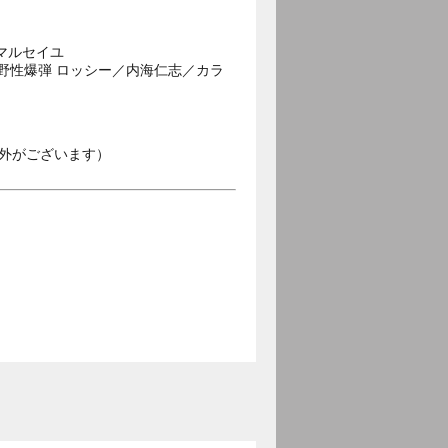
マルセイユ
野性爆弾 ロッシー／内海仁志／カラ
外がございます）