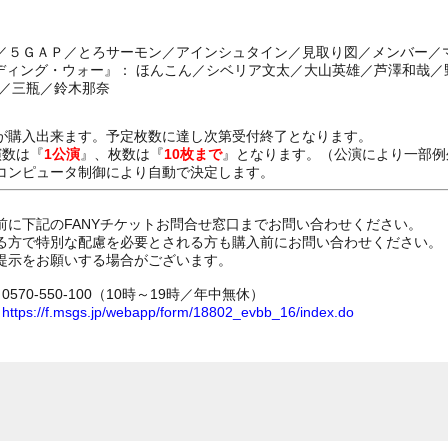
／５ＧＡＰ／とろサーモン／アインシュタイン／見取り図／メンバー／
エディング・ウォー』： ほんこん／シベリア文太／大山英雄／芦澤和哉／
ン／三瓶／鈴木那奈
が購入出来ます。予定枚数に達し次第受付終了となります。
演数は『
1公演
』、枚数は『
10枚まで
』となります。（公演により一部例
コンピュータ制御により自動で決定します。
前に下記のFANYチケットお問合せ窓口までお問い合わせください。
る方で特別な配慮を必要とされる方も購入前にお問い合わせください。
提示をお願いする場合がございます。
70-550-100（10時～19時／年中無休）
ム
https://f.msgs.jp/webapp/form/18802_evbb_16/index.do