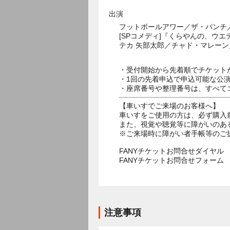
出演
フットボールアワー／ザ・パンチ
[SPコメディ]『くらやんの、ウ
テカ 矢部太郎／チャド・マレー
・受付開始から先着順でチケット
・1回の先着申込で申込可能な公
・座席番号や整理番号は、すべて
【車いすでご来場のお客様へ】
車いすをご使用の方は、必ず購入
また、視覚や聴覚等に障がいのあ
※ご来場時に障がい者手帳等のご
FANYチケットお問合せダイヤル 05
FANYチケットお問合せフォー
注意事項