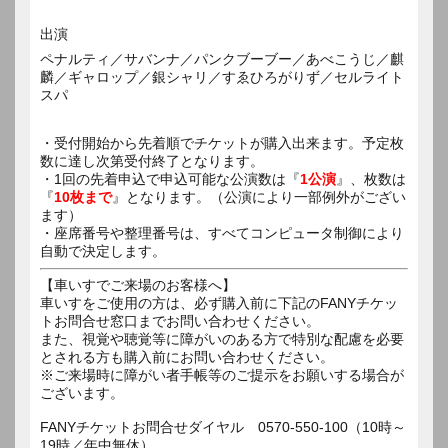
出演
ペナルティ／サバンナ／パンクブーブー／あべこうじ／麒
麟／ギャロップ／銀シャリ／すゑひろがりず／セルライト
スパ
・受付開始から先着順でチケットが購入出来ます。予定枚
数に達し次第受付終了となります。
・1回の先着申込で申込可能な公演数は『
1公演
』、枚数は
『
10枚まで
』となります。（公演により一部例外がござい
ます）
・座席番号や整理番号は、すべてコンピュータ制御により
自動で決定します。
【車いすでご来場のお客様へ】
車いすをご使用の方は、必ず購入前に下記のFANYチケッ
トお問合せ窓口までお問い合わせください。
また、視覚や聴覚等に障がいのある方で特別な配慮を必要
とされる方も購入前にお問い合わせください。
※ご来場時に障がい者手帳等のご提示をお願いする場合が
ございます。
FANYチケットお問合せダイヤル 0570-550-100（10時～
19時／年中無休）