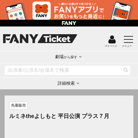
マイページ
メニュー
劇場
から探す
詳細検索
先着販売
ルミネtheよしもと 平日公演 プラス７月