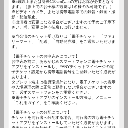
※5歳以上または身長110cm以上の方はお席が必要となり
ます。（膝上でのお子様の観劇は1名様のみ可能です。）
※ビデオ・カメラ、または携帯電話等での録音・録画・撮
影・配信禁止。
※出演者は変更になる場合がございますので予めご了承下
さい。尚、変更に伴う払戻しは行いません。
※当公演のチケット受け取りは「電子チケット」「ファミ
リーマート」「配送」「自動発券機」をご選択いただけま
す。
【電子チケットのお申込みについて】
お申込み前に、あらかじめスマートフォンに電子チケット
アプリをインストールし、FANYチケットマイページの電
子チケット設定から携帯電話番号をご登録いただく必要が
あります。
タブレット端末は推奨環境外となり、電子チケットの表示
や入場処理の際に正常に動作しない場合がございますの
で、必ずスマートフォンをご用意ください。
※電子チケットアプリのインストール方法は、メニュー
「ご利用ガイド」をご確認ください。
【電子チケットの分配について】
チケットを同行者へ分配する場合、同行者の方も電子チケ
ットアプリをインストールしていただく必要があります。
※チケットを分配せず、ご一緒に入場いただくことも可能