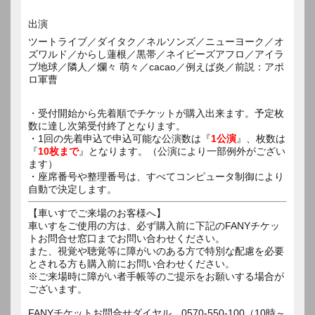
出演
ツートライブ／ダイタク／ネルソンズ／ニューヨーク／オ
ズワルド／からし蓮根／黒帯／ネイビーズアフロ／アイラ
ブ地球／隣人／爛々 萌々／cacao／例えば炎／前説：アポ
ロ軍曹
・受付開始から先着順でチケットが購入出来ます。予定枚
数に達し次第受付終了となります。
・1回の先着申込で申込可能な公演数は『
1公演
』、枚数は
『
10枚まで
』となります。（公演により一部例外がござい
ます）
・座席番号や整理番号は、すべてコンピュータ制御により
自動で決定します。
【車いすでご来場のお客様へ】
車いすをご使用の方は、必ず購入前に下記のFANYチケッ
トお問合せ窓口までお問い合わせください。
また、視覚や聴覚等に障がいのある方で特別な配慮を必要
とされる方も購入前にお問い合わせください。
※ご来場時に障がい者手帳等のご提示をお願いする場合が
ございます。
FANYチケットお問合せダイヤル 0570-550-100（10時～