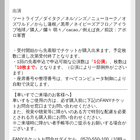
出演
ツートライブ／ダイタク／ネルソンズ／ニューヨーク／オ
ズワルド／からし蓮根／黒帯／ネイビーズアフロ／アイラ
ブ地球／隣人／爛々 萌々／cacao／例えば炎／前説：アポ
ロ軍曹
・受付開始から先着順でチケットが購入出来ます。予定枚
数に達し次第受付終了となります。
・1回の先着申込で申込可能な公演数は『
1公演
』、枚数は
『
10枚まで
』となります。（公演により一部例外がござい
ます）
・座席番号や整理番号は、すべてコンピュータ制御により
自動で決定します。
【車いすでご来場のお客様へ】
車いすをご使用の方は、必ず購入前に下記のFANYチケッ
トお問合せ窓口までお問い合わせください。
また、視覚や聴覚等に障がいのある方で特別な配慮を必要
とされる方も購入前にお問い合わせください。
※ご来場時に障がい者手帳等のご提示をお願いする場合が
ございます。
FANYチケットお問合せダイヤル 0570-550-100（10時～