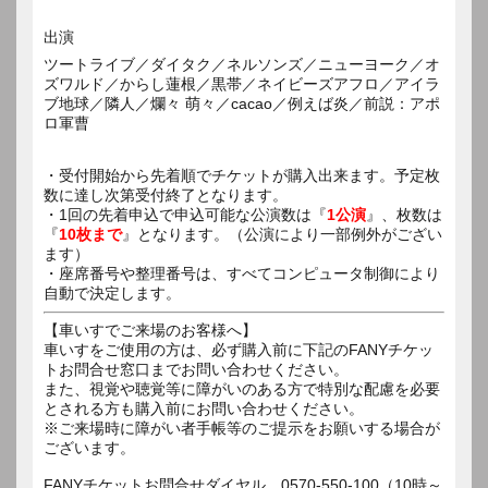
出演
ツートライブ／ダイタク／ネルソンズ／ニューヨーク／オ
ズワルド／からし蓮根／黒帯／ネイビーズアフロ／アイラ
ブ地球／隣人／爛々 萌々／cacao／例えば炎／前説：アポ
ロ軍曹
・受付開始から先着順でチケットが購入出来ます。予定枚
数に達し次第受付終了となります。
・1回の先着申込で申込可能な公演数は『
1公演
』、枚数は
『
10枚まで
』となります。（公演により一部例外がござい
ます）
・座席番号や整理番号は、すべてコンピュータ制御により
自動で決定します。
【車いすでご来場のお客様へ】
車いすをご使用の方は、必ず購入前に下記のFANYチケッ
トお問合せ窓口までお問い合わせください。
また、視覚や聴覚等に障がいのある方で特別な配慮を必要
とされる方も購入前にお問い合わせください。
※ご来場時に障がい者手帳等のご提示をお願いする場合が
ございます。
FANYチケットお問合せダイヤル 0570-550-100（10時～