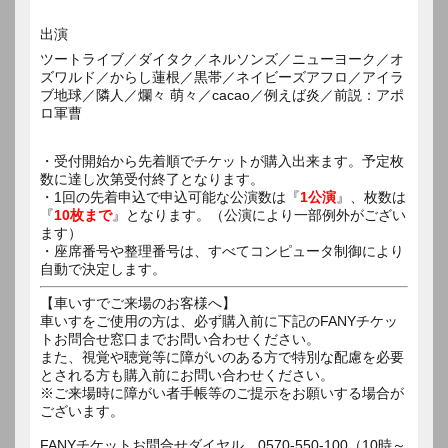
出演
ツートライブ／ダイタク／ネルソンズ／ニューヨーク／オ
ズワルド／からし蓮根／黒帯／ネイビーズアフロ／アイラ
ブ地球／隣人／爛々 萌々／cacao／例えば炎／前説：アポ
ロ軍曹
・受付開始から先着順でチケットが購入出来ます。予定枚
数に達し次第受付終了となります。
・1回の先着申込で申込可能な公演数は『
1公演
』、枚数は
『
10枚まで
』となります。（公演により一部例外がござい
ます）
・座席番号や整理番号は、すべてコンピュータ制御により
自動で決定します。
【車いすでご来場のお客様へ】
車いすをご使用の方は、必ず購入前に下記のFANYチケッ
トお問合せ窓口までお問い合わせください。
また、視覚や聴覚等に障がいのある方で特別な配慮を必要
とされる方も購入前にお問い合わせください。
※ご来場時に障がい者手帳等のご提示をお願いする場合が
ございます。
FANYチケットお問合せダイヤル 0570-550-100（10時～