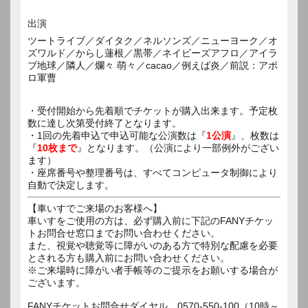
出演
ツートライブ／ダイタク／ネルソンズ／ニューヨーク／オ
ズワルド／からし蓮根／黒帯／ネイビーズアフロ／アイラ
ブ地球／隣人／爛々 萌々／cacao／例えば炎／前説：アポ
ロ軍曹
・受付開始から先着順でチケットが購入出来ます。予定枚
数に達し次第受付終了となります。
・1回の先着申込で申込可能な公演数は『
1公演
』、枚数は
『
10枚まで
』となります。（公演により一部例外がござい
ます）
・座席番号や整理番号は、すべてコンピュータ制御により
自動で決定します。
【車いすでご来場のお客様へ】
車いすをご使用の方は、必ず購入前に下記のFANYチケッ
トお問合せ窓口までお問い合わせください。
また、視覚や聴覚等に障がいのある方で特別な配慮を必要
とされる方も購入前にお問い合わせください。
※ご来場時に障がい者手帳等のご提示をお願いする場合が
ございます。
FANYチケットお問合せダイヤル 0570-550-100（10時～