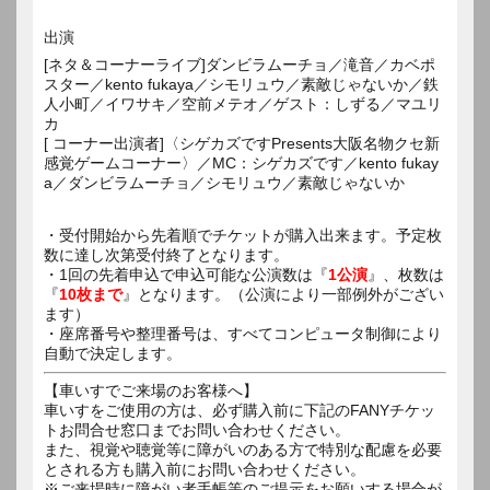
出演
[ネタ＆コーナーライブ]ダンビラムーチョ／滝音／カベポ
スター／kento fukaya／シモリュウ／素敵じゃないか／鉄
人小町／イワサキ／空前メテオ／ゲスト：しずる／マユリ
カ
[ コーナー出演者]〈シゲカズですPresents大阪名物クセ新
感覚ゲームコーナー〉／MC：シゲカズです／kento fukay
a／ダンビラムーチョ／シモリュウ／素敵じゃないか
・受付開始から先着順でチケットが購入出来ます。予定枚
数に達し次第受付終了となります。
・1回の先着申込で申込可能な公演数は『
1公演
』、枚数は
『
10枚まで
』となります。（公演により一部例外がござい
ます）
・座席番号や整理番号は、すべてコンピュータ制御により
自動で決定します。
【車いすでご来場のお客様へ】
車いすをご使用の方は、必ず購入前に下記のFANYチケッ
トお問合せ窓口までお問い合わせください。
また、視覚や聴覚等に障がいのある方で特別な配慮を必要
とされる方も購入前にお問い合わせください。
※ご来場時に障がい者手帳等のご提示をお願いする場合が