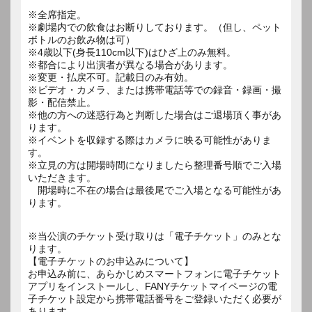
※全席指定。
※劇場内での飲食はお断りしております。（但し、ペット
ボトルのお飲み物は可）
※4歳以下(身長110cm以下)はひざ上のみ無料。
※都合により出演者が異なる場合があります。
※変更・払戻不可。記載日のみ有効。
※ビデオ・カメラ、または携帯電話等での録音・録画・撮
影・配信禁止。
※他の方への迷惑行為と判断した場合はご退場頂く事があ
ります。
※イベントを収録する際はカメラに映る可能性がありま
す。
※立見の方は開場時間になりましたら整理番号順でご入場
いただきます。
開場時に不在の場合は最後尾でご入場となる可能性があ
ります。
※当公演のチケット受け取りは「電子チケット」のみとな
ります。
【電子チケットのお申込みについて】
お申込み前に、あらかじめスマートフォンに電子チケット
アプリをインストールし、FANYチケットマイページの電
子チケット設定から携帯電話番号をご登録いただく必要が
あります。