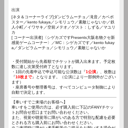
出演
[ネタ＆コーナーライブ]ダンビラムーチョ／滝音／カベポ
スター／kento fukaya／シモリュウ／素敵じゃないか／鉄
人小町／イワサキ／空前メテオ／ゲスト：しずる／マユリ
カ
[ コーナー出演者]〈シゲカズですPresents大阪名物クセ新
感覚ゲームコーナー〉／MC：シゲカズです／kento fukay
a／ダンビラムーチョ／シモリュウ／素敵じゃないか
・受付開始から先着順でチケットが購入出来ます。予定枚
数に達し次第受付終了となります。
・1回の先着申込で申込可能な公演数は『
1公演
』、枚数は
『
10枚まで
』となります。（公演により一部例外がござい
ます）
・座席番号や整理番号は、すべてコンピュータ制御により
自動で決定します。
【車いすでご来場のお客様へ】
車いすをご使用の方は、必ず購入前に下記のFANYチケッ
トお問合せ窓口までお問い合わせください。
また、視覚や聴覚等に障がいのある方で特別な配慮を必要
とされる方も購入前にお問い合わせください。
※ご来場時に障がい者手帳等のご提示をお願いする場合が