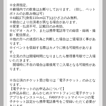
※全席指定。
※劇場内での飲食はお断りしております。（但し、ペット
ボトルのお飲み物は可）
※4歳以下(身長110cm以下)はひざ上のみ無料。
※都合により出演者が異なる場合があります。
※変更・払戻不可。記載日のみ有効。
※ビデオ・カメラ、または携帯電話等での録音・録画・撮
影・配信禁止。
※他の方への迷惑行為と判断した場合はご退場頂く事があ
ります。
※イベントを収録する際はカメラに映る可能性がありま
す。
※立見の方は開場時間になりましたら整理番号順でご入場
いただきます。
開場時に不在の場合は最後尾でご入場となる可能性があ
ります。
※当公演のチケット受け取りは「電子チケット」のみとな
ります。
【電子チケットのお申込みについて】
お申込み前に、あらかじめスマートフォンに電子チケット
アプリをインストールし、FANYチケットマイページの電
子チケット設定から携帯電話番号をご登録いただく必要が
あります。