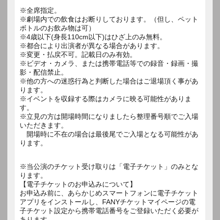
※全席指定。
※劇場内での飲食はお断りしております。（但し、ペット
ボトルのお飲み物は可）
※4歳以下(身長110cm以下)はひざ上のみ無料。
※都合により出演者が異なる場合があります。
※変更・払戻不可。記載日のみ有効。
※ビデオ・カメラ、または携帯電話等での録音・録画・撮
影・配信禁止。
※他の方への迷惑行為と判断した場合はご退場頂く事があ
ります。
※イベントを収録する際はカメラに映る可能性がありま
す。
※立見の方は開場時間になりましたら整理番号順でご入場
いただきます。
開場時に不在の場合は最後尾でご入場となる可能性があ
ります。
※当公演のチケット受け取りは「電子チケット」のみとな
ります。
【電子チケットのお申込みについて】
お申込み前に、あらかじめスマートフォンに電子チケット
アプリをインストールし、FANYチケットマイページの電
子チケット設定から携帯電話番号をご登録いただく必要が
あります。