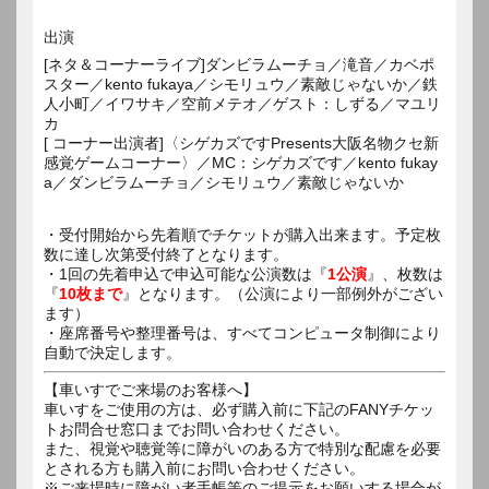
出演
[ネタ＆コーナーライブ]ダンビラムーチョ／滝音／カベポ
スター／kento fukaya／シモリュウ／素敵じゃないか／鉄
人小町／イワサキ／空前メテオ／ゲスト：しずる／マユリ
カ
[ コーナー出演者]〈シゲカズですPresents大阪名物クセ新
感覚ゲームコーナー〉／MC：シゲカズです／kento fukay
a／ダンビラムーチョ／シモリュウ／素敵じゃないか
・受付開始から先着順でチケットが購入出来ます。予定枚
数に達し次第受付終了となります。
・1回の先着申込で申込可能な公演数は『
1公演
』、枚数は
『
10枚まで
』となります。（公演により一部例外がござい
ます）
・座席番号や整理番号は、すべてコンピュータ制御により
自動で決定します。
【車いすでご来場のお客様へ】
車いすをご使用の方は、必ず購入前に下記のFANYチケッ
トお問合せ窓口までお問い合わせください。
また、視覚や聴覚等に障がいのある方で特別な配慮を必要
とされる方も購入前にお問い合わせください。
※ご来場時に障がい者手帳等のご提示をお願いする場合が