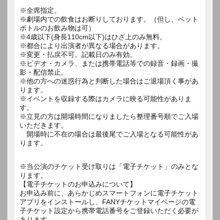
※全席指定。
※劇場内での飲食はお断りしております。（但し、ペット
ボトルのお飲み物は可）
※4歳以下(身長110cm以下)はひざ上のみ無料。
※都合により出演者が異なる場合があります。
※変更・払戻不可。記載日のみ有効。
※ビデオ・カメラ、または携帯電話等での録音・録画・撮
影・配信禁止。
※他の方への迷惑行為と判断した場合はご退場頂く事があ
ります。
※イベントを収録する際はカメラに映る可能性がありま
す。
※立見の方は開場時間になりましたら整理番号順でご入場
いただきます。
開場時に不在の場合は最後尾でご入場となる可能性があ
ります。
※当公演のチケット受け取りは「電子チケット」のみとな
ります。
【電子チケットのお申込みについて】
お申込み前に、あらかじめスマートフォンに電子チケット
アプリをインストールし、FANYチケットマイページの電
子チケット設定から携帯電話番号をご登録いただく必要が
あります。