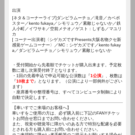
出演
[ネタ＆コーナーライブ]ダンビラムーチョ／滝音／カベポ
スター／kento fukaya／シモリュウ／素敵じゃないか／鉄
人小町／イワサキ／空前メテオ／ゲスト：しずる／マユリ
カ
[ コーナー出演者]〈シゲカズですPresents大阪名物クセ新
感覚ゲームコーナー〉／MC：シゲカズです／kento fukay
a／ダンビラムーチョ／シモリュウ／素敵じゃないか
・受付開始から先着順でチケットが購入出来ます。予定枚
数に達し次第受付終了となります。
・1回の先着申込で申込可能な公演数は『
1公演
』、枚数は
『
10枚まで
』となります。（公演により一部例外がござい
ます）
・座席番号や整理番号は、すべてコンピュータ制御により
自動で決定します。
【車いすでご来場のお客様へ】
車いすをご使用の方は、必ず購入前に下記のFANYチケッ
トお問合せ窓口までお問い合わせください。
また、視覚や聴覚等に障がいのある方で特別な配慮を必要
とされる方も購入前にお問い合わせください。
※ご来場時に障がい者手帳等のご提示をお願いする場合が