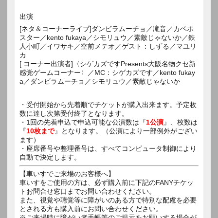
出演
[ネタ＆コーナーライブ]ダンビラムーチョ／滝音／カベポ
スター／kento fukaya／シモリュウ／素敵じゃないか／鉄
人小町／イワサキ／空前メテオ／ゲスト：しずる／マユリ
カ
[ コーナー出演者]〈シゲカズですPresents大阪名物クセ新
感覚ゲームコーナー〉／MC：シゲカズです／kento fukay
a／ダンビラムーチョ／シモリュウ／素敵じゃないか
・受付開始から先着順でチケットが購入出来ます。予定枚
数に達し次第受付終了となります。
・1回の先着申込で申込可能な公演数は『
1公演
』、枚数は
『
10枚まで
』となります。（公演により一部例外がござい
ます）
・座席番号や整理番号は、すべてコンピュータ制御により
自動で決定します。
【車いすでご来場のお客様へ】
車いすをご使用の方は、必ず購入前に下記のFANYチケッ
トお問合せ窓口までお問い合わせください。
また、視覚や聴覚等に障がいのある方で特別な配慮を必要
とされる方も購入前にお問い合わせください。
※ご来場時に障がい者手帳等のご提示をお願いする場合が