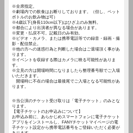
※全席指定。
※劇場内での飲食はお断りしております。（但し、ペット
ボトルのお飲み物は可）
※4歳以下(身長110cm以下)はひざ上のみ無料。
※都合により出演者が異なる場合があります。
※変更・払戻不可。記載日のみ有効。
※ビデオ・カメラ、または携帯電話等での録音・録画・撮
影・配信禁止。
※他の方への迷惑行為と判断した場合はご退場頂く事があ
ります。
※イベントを収録する際はカメラに映る可能性がありま
す。
※立見の方は開場時間になりましたら整理番号順でご入場
いただきます。
開場時に不在の場合は最後尾でご入場となる可能性があ
ります。
※当公演のチケット受け取りは「電子チケット」のみとな
ります。
【電子チケットのお申込みについて】
お申込み前に、あらかじめスマートフォンに電子チケット
アプリをインストールし、FANYチケットマイページの電
子チケット設定から携帯電話番号をご登録いただく必要が
あります。