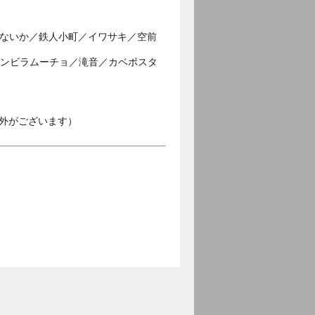
じゃないか／鉄人小町／イワサキ／空前
／ダンビラムーチョ／滝音／カベポスタ
外がございます）