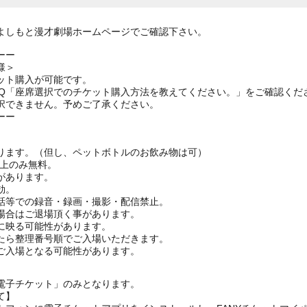
よしもと漫才劇場ホームページでご確認下さい。
ーー
様＞
ット購入が可能です。
AQ「座席選択でのチケット購入方法を教えてください。」をご確認くだ
択できません。予めご了承ください。
ーー
ります。（但し、ペットボトルのお飲み物は可）
ざ上のみ無料。
があります。
効。
話等での録音・録画・撮影・配信禁止。
場合はご退場頂く事があります。
に映る可能性があります。
たら整理番号順でご入場いただきます。
ご入場となる可能性があります。
電子チケット」のみとなります。
て】