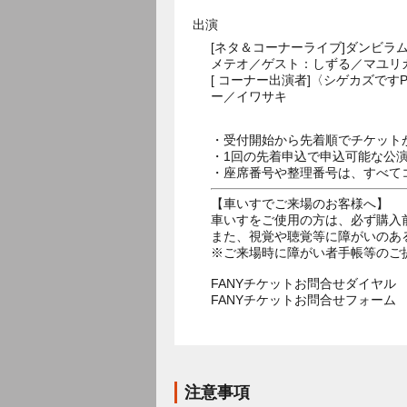
出演
[ネタ＆コーナーライブ]ダンビラム
メテオ／ゲスト：しずる／マユリ
[ コーナー出演者]〈シゲカズです
ー／イワサキ
・受付開始から先着順でチケット
・1回の先着申込で申込可能な公
・座席番号や整理番号は、すべて
【車いすでご来場のお客様へ】
車いすをご使用の方は、必ず購入
また、視覚や聴覚等に障がいのあ
※ご来場時に障がい者手帳等のご
FANYチケットお問合せダイヤル 05
FANYチケットお問合せフォー
注意事項