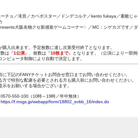
ーチョ／滝音／カベポスター／ドンデコルテ／kento fukaya／素敵
カ
Presents大阪名物クセ新感覚ゲームコーナー〉／MC：シゲカズです
が購入出来ます。予定枚数に達し次第受付終了となります。
演数は『
1公演
』、枚数は『
10枚まで
』となります。（公演により一部例
コンピュータ制御により自動で決定します。
前に下記のFANYチケットお問合せ窓口までお問い合わせください。
る方で特別な配慮を必要とされる方も購入前にお問い合わせください。
提示をお願いする場合がございます。
70-550-100（10時～19時／年中無休）
ム
https://f.msgs.jp/webapp/form/18802_evbb_16/index.do