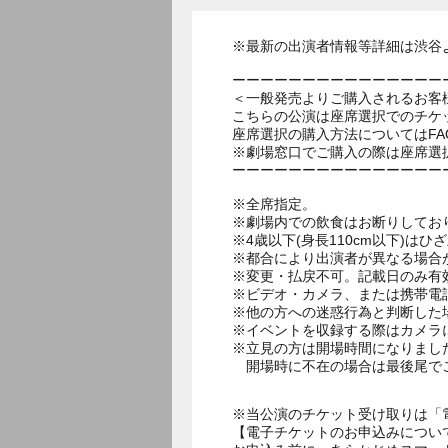
※最新の出演者情報等詳細は渋谷
ーーーーーーーーーーーーーーー
＜一般発売よりご購入されるお客
こちらの公演は座席選択でのチケ
座席選択の購入方法についてはF
※劇場窓口でご購入の際は座席選
ーーーーーーーーーーーーーーー
※全席指定。
※劇場内での飲食はお断りしてお
※4歳以下(身長110cm以下)はひ
※都合により出演者が異なる場合
※変更・払戻不可。記載日のみ有
※ビデオ・カメラ、または携帯電
※他の方への迷惑行為と判断した
※イベントを収録する際はカメラ
※立見の方は開場時間になりまし
開場時に不在の場合は最後尾で
※当公演のチケット受け取りは「
【電子チケットのお申込みについ