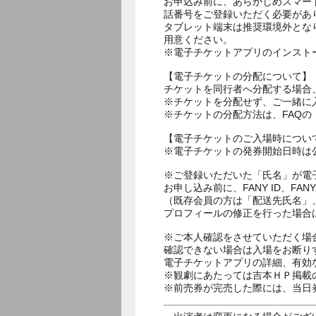
お申込み前に、あらかじめスマー
話番号をご登録いただく必要があ
タブレット端末は推奨環境外とな
用意ください。
※電子チケットアプリのインスト
【電子チケットの分配について】
チケットを同行者へ分配する場合
※チケットを分配せず、ご一緒に
※チケットの分配方法は、FAQ
【電子チケットのご入場時につい
※電子チケットの発券開始日時は公
※ご登録いただいた「氏名」が電
お申し込み前に、FANY ID、
（既存会員の方は「配送先氏名」
プロフィールの修正を行った場合
※ご本人確認をさせていただく場
確認できない場合は入場をお断り
電子チケットアプリの詳細、有効
※観劇にあたっては吉本ＨＰ掲載の
※前売券が完売した際には、当日