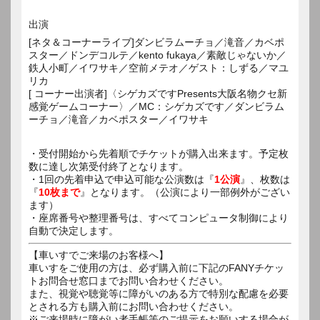
出演
[ネタ＆コーナーライブ]ダンビラムーチョ／滝音／カベポ
スター／ドンデコルテ／kento fukaya／素敵じゃないか／
鉄人小町／イワサキ／空前メテオ／ゲスト：しずる／マユ
リカ
[ コーナー出演者]〈シゲカズですPresents大阪名物クセ新
感覚ゲームコーナー〉／MC：シゲカズです／ダンビラム
ーチョ／滝音／カベポスター／イワサキ
・受付開始から先着順でチケットが購入出来ます。予定枚
数に達し次第受付終了となります。
・1回の先着申込で申込可能な公演数は『
1公演
』、枚数は
『
10枚まで
』となります。（公演により一部例外がござい
ます）
・座席番号や整理番号は、すべてコンピュータ制御により
自動で決定します。
【車いすでご来場のお客様へ】
車いすをご使用の方は、必ず購入前に下記のFANYチケッ
トお問合せ窓口までお問い合わせください。
また、視覚や聴覚等に障がいのある方で特別な配慮を必要
とされる方も購入前にお問い合わせください。
※ご来場時に障がい者手帳等のご提示をお願いする場合が