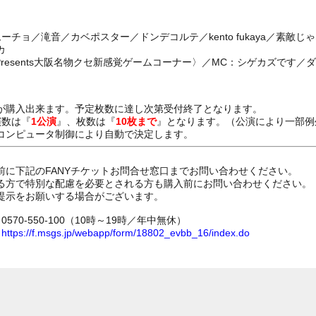
ーチョ／滝音／カベポスター／ドンデコルテ／kento fukaya／素敵
カ
Presents大阪名物クセ新感覚ゲームコーナー〉／MC：シゲカズです
が購入出来ます。予定枚数に達し次第受付終了となります。
演数は『
1公演
』、枚数は『
10枚まで
』となります。（公演により一部例
コンピュータ制御により自動で決定します。
前に下記のFANYチケットお問合せ窓口までお問い合わせください。
る方で特別な配慮を必要とされる方も購入前にお問い合わせください。
提示をお願いする場合がございます。
70-550-100（10時～19時／年中無休）
ム
https://f.msgs.jp/webapp/form/18802_evbb_16/index.do