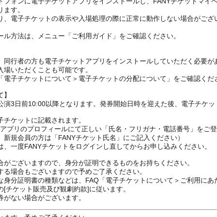
トフォンに電子チケットアプリをインストールし、FANYチケットマイ
ります。
り、電子チケットの表示や入場処理の際に正常に動作しない場合がござ
ール方法は、メニュー「ご利用ガイド」をご確認ください。
、同行者の方も電子チケットアプリをインストールしていただく必要が
入場いただくことも可能です。
の「電子チケットについて＞電子チケットの分配について」をご確認くだ
て】
演3日前10:00以降となります。発券開始日時を迎えた後、電子チケ
子チケットに記載されます。
FANYアプリのプロフィールにて正しい「氏名・フリガナ・電話番号」を
、新規会員の方は「FANYチケット氏名」にご記入ください）
は、一度FANYチケットをログインし直してからお申し込みください
合がございますので、身分が証明できるものをお持ちください。
する場合もございますので予めご了承ください。
な身分証明書の種類などは、FAQ「電子チケットについて＞ご利用にあ
[チケット販売及び観劇約款]に従います。
券がない場合がございます。