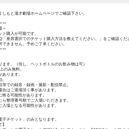
よしもと漫才劇場ホームページでご確認下さい。
ーー
様＞
ット購入が可能です。
AQ「座席選択でのチケット購入方法を教えてください。」をご確認くだ
択できません。予めご了承ください。
ーー
ります。（但し、ペットボトルのお飲み物は可）
ざ上のみ無料。
があります。
効。
話等での録音・録画・撮影・配信禁止。
場合はご退場頂く事があります。
に映る可能性があります。
たら整理番号順でご入場いただきます。
ご入場となる可能性があります。
電子チケット」のみとなります。
て】