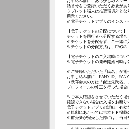
お申込み前に、あらかじめスマー
話番号をご登録いただく必要があ
タブレット端末は推奨環境外とな
用意ください。
※電子チケットアプリのインスト
【電子チケットの分配について】
チケットを同行者へ分配する場合
※チケットを分配せず、ご一緒に
※チケットの分配方法は、FAQ
【電子チケットのご入場時につい
※電子チケットの発券開始日時は公
※ご登録いただいた「氏名」が電
お申し込み前に、FANY ID、
（既存会員の方は「配送先氏名」
プロフィールの修正を行った場合
※ご本人確認をさせていただく場
確認できない場合は入場をお断り
電子チケットアプリの詳細、有効
※観劇にあたっては吉本ＨＰ掲載の
※前売券が完売した際には、当日