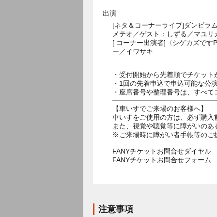
出演
[ネタ＆コーナーライブ]ダンビラム
メテオ／ゲスト：しずる／マユリ
[ コーナー出演者]〈シゲカズです
ー／イワサキ
・受付開始から先着順でチケット
・1回の先着申込で申込可能な公
・座席番号や整理番号は、すべて
【車いすでご来場のお客様へ】
車いすをご使用の方は、必ず購入
また、視覚や聴覚等に障がいのあ
※ご来場時に障がい者手帳等のご
FANYチケットお問合せダイヤル 05
FANYチケットお問合せフォー
注意事項