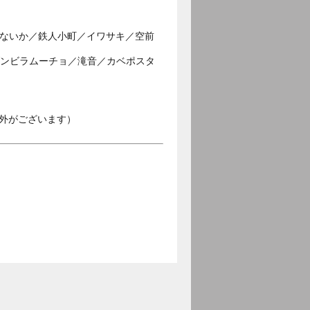
じゃないか／鉄人小町／イワサキ／空前
／ダンビラムーチョ／滝音／カベポスタ
外がございます）