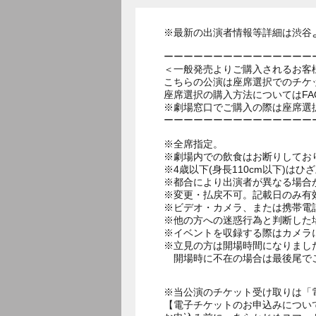
※最新の出演者情報等詳細は渋谷
ーーーーーーーーーーーーーーー
＜一般発売よりご購入されるお客
こちらの公演は座席選択でのチケ
座席選択の購入方法についてはF
※劇場窓口でご購入の際は座席選
ーーーーーーーーーーーーーーー
※全席指定。
※劇場内での飲食はお断りしてお
※4歳以下(身長110cm以下)はひ
※都合により出演者が異なる場合
※変更・払戻不可。記載日のみ有
※ビデオ・カメラ、または携帯電
※他の方への迷惑行為と判断した
※イベントを収録する際はカメラ
※立見の方は開場時間になりまし
開場時に不在の場合は最後尾で
※当公演のチケット受け取りは「
【電子チケットのお申込みについ