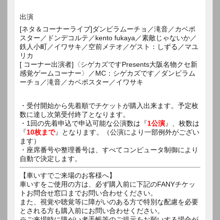
出演
[ネタ＆コーナーライブ]ダンビラムーチョ／滝音／カベポ
スター／ドンデコルテ／kento fukaya／素敵じゃないか／
鉄人小町／イワサキ／空前メテオ／ゲスト：しずる／マユ
リカ
[ コーナー出演者]〈シゲカズですPresents大阪名物クセ新
感覚ゲームコーナー〉／MC：シゲカズです／ダンビラム
ーチョ／滝音／カベポスター／イワサキ
・受付開始から先着順でチケットが購入出来ます。予定枚
数に達し次第受付終了となります。
・1回の先着申込で申込可能な公演数は『
1公演
』、枚数は
『
10枚まで
』となります。（公演により一部例外がござい
ます）
・座席番号や整理番号は、すべてコンピュータ制御により
自動で決定します。
【車いすでご来場のお客様へ】
車いすをご使用の方は、必ず購入前に下記のFANYチケッ
トお問合せ窓口までお問い合わせください。
また、視覚や聴覚等に障がいのある方で特別な配慮を必要
とされる方も購入前にお問い合わせください。
※ご来場時に障がい者手帳等のご提示をお願いする場合が