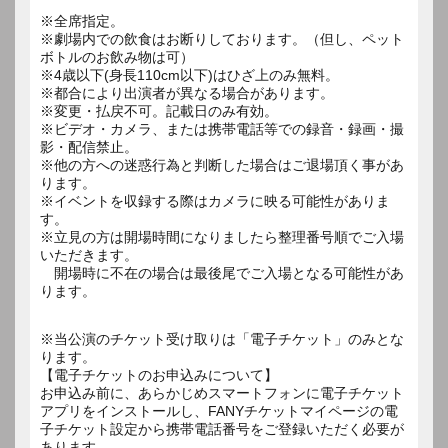
※全席指定。
※劇場内での飲食はお断りしております。（但し、ペット
ボトルのお飲み物は可）
※4歳以下(身長110cm以下)はひざ上のみ無料。
※都合により出演者が異なる場合があります。
※変更・払戻不可。記載日のみ有効。
※ビデオ・カメラ、または携帯電話等での録音・録画・撮
影・配信禁止。
※他の方への迷惑行為と判断した場合はご退場頂く事があ
ります。
※イベントを収録する際はカメラに映る可能性がありま
す。
※立見の方は開場時間になりましたら整理番号順でご入場
いただきます。
開場時に不在の場合は最後尾でご入場となる可能性があ
ります。
※当公演のチケット受け取りは「電子チケット」のみとな
ります。
【電子チケットのお申込みについて】
お申込み前に、あらかじめスマートフォンに電子チケット
アプリをインストールし、FANYチケットマイページの電
子チケット設定から携帯電話番号をご登録いただく必要が
あります。