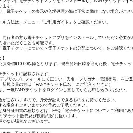
トフォンに電子チケットアプリをインストールし、FANYチケットマイ
ります。
り、電子チケットの表示や入場処理の際に正常に動作しない場合がござ
ール方法は、メニュー「ご利用ガイド」をご確認ください。
、同行者の方も電子チケットアプリをインストールしていただく必要が
入場いただくことも可能です。
の「電子チケットについて＞電子チケットの分配について」をご確認くだ
て】
演3日前10:00以降となります。発券開始日時を迎えた後、電子チケ
子チケットに記載されます。
FANYアプリのプロフィールにて正しい「氏名・フリガナ・電話番号」を
、新規会員の方は「FANYチケット氏名」にご記入ください）
は、一度FANYチケットをログインし直してからお申し込みください
合がございますので、身分が証明できるものをお持ちください。
する場合もございますので予めご了承ください。
な身分証明書の種類などは、FAQ「電子チケットについて＞ご利用にあ
[チケット販売及び観劇約款]に従います。
券がない場合がございます。