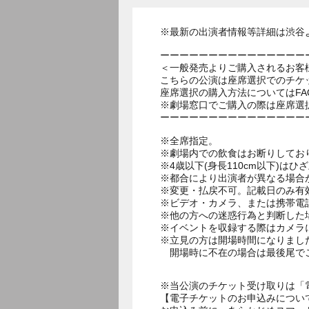
※最新の出演者情報等詳細は渋谷
ーーーーーーーーーーーーーーー
＜一般発売よりご購入されるお客
こちらの公演は座席選択でのチケ
座席選択の購入方法についてはF
※劇場窓口でご購入の際は座席選
ーーーーーーーーーーーーーーー
※全席指定。
※劇場内での飲食はお断りしてお
※4歳以下(身長110cm以下)はひ
※都合により出演者が異なる場合
※変更・払戻不可。記載日のみ有
※ビデオ・カメラ、または携帯電
※他の方への迷惑行為と判断した
※イベントを収録する際はカメラ
※立見の方は開場時間になりまし
開場時に不在の場合は最後尾で
※当公演のチケット受け取りは「
【電子チケットのお申込みについ