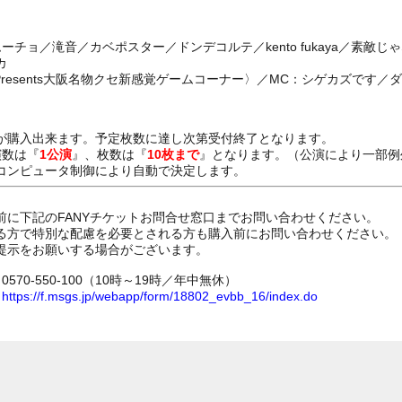
ーチョ／滝音／カベポスター／ドンデコルテ／kento fukaya／素敵
カ
Presents大阪名物クセ新感覚ゲームコーナー〉／MC：シゲカズです
が購入出来ます。予定枚数に達し次第受付終了となります。
演数は『
1公演
』、枚数は『
10枚まで
』となります。（公演により一部例
コンピュータ制御により自動で決定します。
前に下記のFANYチケットお問合せ窓口までお問い合わせください。
る方で特別な配慮を必要とされる方も購入前にお問い合わせください。
提示をお願いする場合がございます。
70-550-100（10時～19時／年中無休）
ム
https://f.msgs.jp/webapp/form/18802_evbb_16/index.do