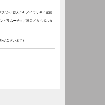
じゃないか／鉄人小町／イワサキ／空前
／ダンビラムーチョ／滝音／カベポスタ
外がございます）