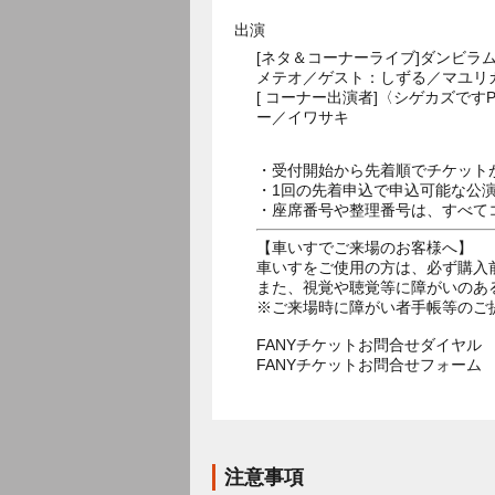
出演
[ネタ＆コーナーライブ]ダンビラム
メテオ／ゲスト：しずる／マユリ
[ コーナー出演者]〈シゲカズです
ー／イワサキ
・受付開始から先着順でチケット
・1回の先着申込で申込可能な公
・座席番号や整理番号は、すべて
【車いすでご来場のお客様へ】
車いすをご使用の方は、必ず購入
また、視覚や聴覚等に障がいのあ
※ご来場時に障がい者手帳等のご
FANYチケットお問合せダイヤル 05
FANYチケットお問合せフォー
注意事項