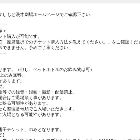
よしもと漫才劇場ホームページでご確認下さい。
ーー
様＞
ット購入が可能です。
AQ「座席選択でのチケット購入方法を教えてください。」をご確認くだ
択できません。予めご了承ください。
ーー
ります。（但し、ペットボトルのお飲み物は可）
ざ上のみ無料。
があります。
効。
話等での録音・録画・撮影・配信禁止。
場合はご退場頂く事があります。
に映る可能性があります。
たら整理番号順でご入場いただきます。
ご入場となる可能性があります。
電子チケット」のみとなります。
て】