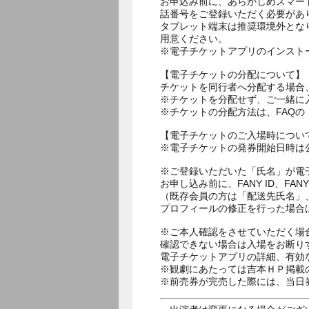
お申込み前に、あらかじめスマー
話番号をご登録いただく必要があ
タブレット端末は推奨環境外とな
用意ください。
※電子チケットアプリのインスト
【電子チケットの分配について】
チケットを同行者へ分配する場合
※チケットを分配せず、ご一緒に
※チケットの分配方法は、FAQ
【電子チケットのご入場時につい
※電子チケットの発券開始日時は公
※ご登録いただいた「氏名」が電
お申し込み前に、FANY ID、
（既存会員の方は「配送先氏名」
プロフィールの修正を行った場合
※ご本人確認をさせていただく場
確認できない場合は入場をお断り
電子チケットアプリの詳細、有効
※観劇にあたっては吉本ＨＰ掲載の
※前売券が完売した際には、当日