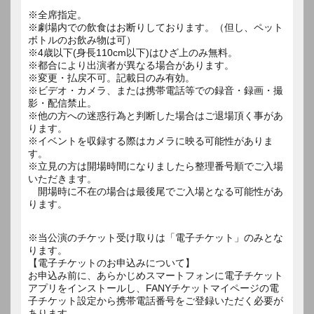
※全席指定。
※劇場内での飲食はお断りしております。（但し、ペット
ボトルのお飲み物は可）
※4歳以下(身長110cm以下)はひざ上のみ無料。
※都合により出演者が異なる場合があります。
※変更・払戻不可。記載日のみ有効。
※ビデオ・カメラ、または携帯電話等での録音・録画・撮
影・配信禁止。
※他の方への迷惑行為と判断した場合はご退場頂く事があ
ります。
※イベントを収録する際はカメラに映る可能性がありま
す。
※立見の方は開場時間になりましたら整理番号順でご入場
いただきます。
開場時に不在の場合は最後尾でご入場となる可能性があ
ります。
※当公演のチケット受け取りは「電子チケット」のみとな
ります。
【電子チケットのお申込みについて】
お申込み前に、あらかじめスマートフォンに電子チケット
アプリをインストールし、FANYチケットマイページの電
子チケット設定から携帯電話番号をご登録いただく必要が
あります。