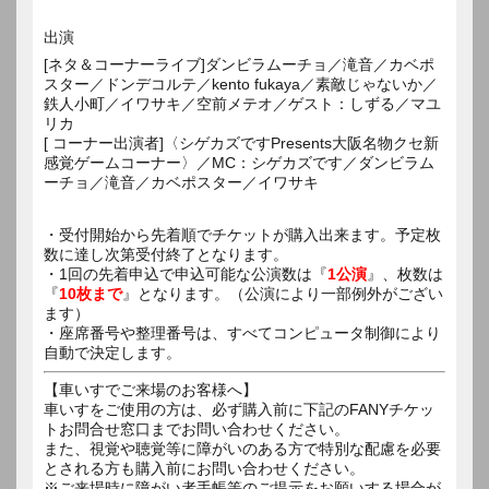
出演
[ネタ＆コーナーライブ]ダンビラムーチョ／滝音／カベポ
スター／ドンデコルテ／kento fukaya／素敵じゃないか／
鉄人小町／イワサキ／空前メテオ／ゲスト：しずる／マユ
リカ
[ コーナー出演者]〈シゲカズですPresents大阪名物クセ新
感覚ゲームコーナー〉／MC：シゲカズです／ダンビラム
ーチョ／滝音／カベポスター／イワサキ
・受付開始から先着順でチケットが購入出来ます。予定枚
数に達し次第受付終了となります。
・1回の先着申込で申込可能な公演数は『
1公演
』、枚数は
『
10枚まで
』となります。（公演により一部例外がござい
ます）
・座席番号や整理番号は、すべてコンピュータ制御により
自動で決定します。
【車いすでご来場のお客様へ】
車いすをご使用の方は、必ず購入前に下記のFANYチケッ
トお問合せ窓口までお問い合わせください。
また、視覚や聴覚等に障がいのある方で特別な配慮を必要
とされる方も購入前にお問い合わせください。
※ご来場時に障がい者手帳等のご提示をお願いする場合が