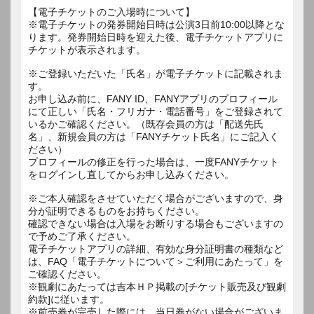
【電子チケットのご入場時について】
※電子チケットの発券開始日時は公演3日前10:00以降とな
ります。発券開始日時を迎えた後、電子チケットアプリに
チケットが表示されます。
※ご登録いただいた「氏名」が電子チケットに記載されま
す。
お申し込み前に、FANY ID、FANYアプリのプロフィール
にて正しい「氏名・フリガナ・電話番号」をご登録されて
いるかご確認ください。（既存会員の方は「配送先氏
名」、新規会員の方は「FANYチケット氏名」にご記入く
ださい）
プロフィールの修正を行った場合は、一度FANYチケット
をログインし直してからお申し込みください。
※ご本人確認をさせていただく場合がございますので、身
分が証明できるものをお持ちください。
確認できない場合は入場をお断りする場合もございますの
で予めご了承ください。
電子チケットアプリの詳細、有効な身分証明書の種類など
は、FAQ「電子チケットについて＞ご利用にあたって」を
ご確認ください。
※観劇にあたっては吉本ＨＰ掲載の[チケット販売及び観劇
約款]に従います。
※前売券が完売した際には、当日券がない場合がございま