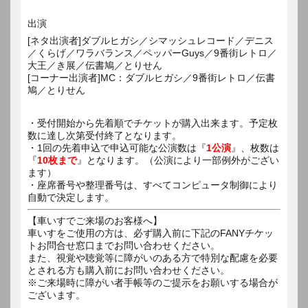
出演
[ネタ出演者]ダブルヒガシ／シマッシュレコード／デニス
／くらげ／ワラバランス／ペッパーGuys／9番街レトロ／
大王／き展／伝書鳩／とりせん
[コーナー出演者]MC：ダブルヒガシ／9番街レトロ／伝書
鳩／とりせん
・受付開始から先着順でチケットが購入出来ます。予定枚
数に達し次第受付終了となります。
・1回の先着申込で申込可能な公演数は『
1公演
』、枚数は
『
10枚まで
』となります。（公演により一部例外がござい
ます）
・座席番号や整理番号は、すべてコンピュータ制御により
自動で決定します。
【車いすでご来場のお客様へ】
車いすをご使用の方は、必ず購入前に下記のFANYチケッ
トお問合せ窓口までお問い合わせください。
また、視覚や聴覚等に障がいのある方で特別な配慮を必要
とされる方も購入前にお問い合わせください。
※ご来場時に障がい者手帳等のご提示をお願いする場合が
ございます。