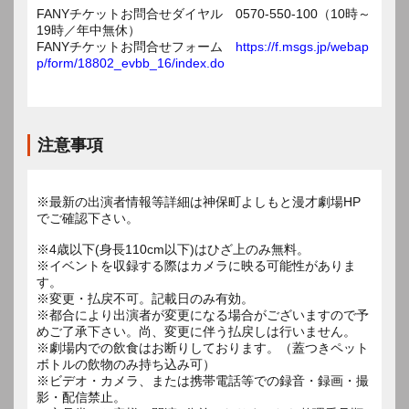
FANYチケットお問合せダイヤル 0570-550-100（10時～
19時／年中無休）
FANYチケットお問合せフォーム
https://f.msgs.jp/webap
p/form/18802_evbb_16/index.do
注意事項
※最新の出演者情報等詳細は神保町よしもと漫才劇場HP
でご確認下さい。
※4歳以下(身長110cm以下)はひざ上のみ無料。
※イベントを収録する際はカメラに映る可能性がありま
す。
※変更・払戻不可。記載日のみ有効。
※都合により出演者が変更になる場合がございますので予
めご了承下さい。尚、変更に伴う払戻しは行いません。
※劇場内での飲食はお断りしております。（蓋つきペット
ボトルの飲物のみ持ち込み可）
※ビデオ・カメラ、または携帯電話等での録音・録画・撮
影・配信禁止。