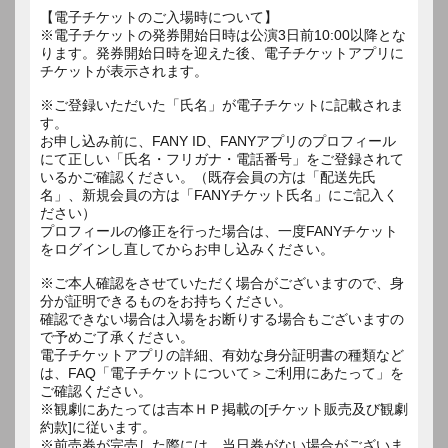
【電子チケットのご入場時について】
※電子チケットの発券開始日時は公演3日前10:00以降とな
ります。発券開始日時を迎えた後、電子チケットアプリに
チケットが表示されます。
※ご登録いただいた「氏名」が電子チケットに記載されま
す。
お申し込み前に、FANY ID、FANYアプリのプロフィール
にて正しい「氏名・フリガナ・電話番号」をご登録されて
いるかご確認ください。（既存会員の方は「配送先氏
名」、新規会員の方は「FANYチケット氏名」にご記入く
ださい）
プロフィールの修正を行った場合は、一度FANYチケット
をログインし直してからお申し込みください。
※ご本人確認をさせていただく場合がございますので、身
分が証明できるものをお持ちください。
確認できない場合は入場をお断りする場合もございますの
で予めご了承ください。
電子チケットアプリの詳細、有効な身分証明書の種類など
は、FAQ「電子チケットについて＞ご利用にあたって」を
ご確認ください。
※観劇にあたっては吉本ＨＰ掲載の[チケット販売及び観劇
約款]に従います。
※前売券が完売した際には、当日券がない場合がございま