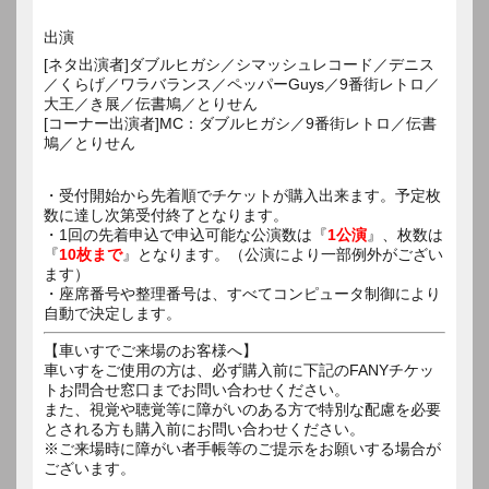
出演
[ネタ出演者]ダブルヒガシ／シマッシュレコード／デニス
／くらげ／ワラバランス／ペッパーGuys／9番街レトロ／
大王／き展／伝書鳩／とりせん
[コーナー出演者]MC：ダブルヒガシ／9番街レトロ／伝書
鳩／とりせん
・受付開始から先着順でチケットが購入出来ます。予定枚
数に達し次第受付終了となります。
・1回の先着申込で申込可能な公演数は『
1公演
』、枚数は
『
10枚まで
』となります。（公演により一部例外がござい
ます）
・座席番号や整理番号は、すべてコンピュータ制御により
自動で決定します。
【車いすでご来場のお客様へ】
車いすをご使用の方は、必ず購入前に下記のFANYチケッ
トお問合せ窓口までお問い合わせください。
また、視覚や聴覚等に障がいのある方で特別な配慮を必要
とされる方も購入前にお問い合わせください。
※ご来場時に障がい者手帳等のご提示をお願いする場合が
ございます。