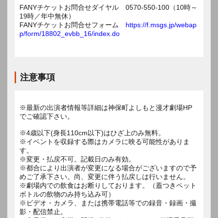
FANYチケットお問合せダイヤル 0570-550-100（10時～
19時／年中無休）
FANYチケットお問合せフォーム
https://f.msgs.jp/webap
p/form/18802_evbb_16/index.do
注意事項
※最新の出演者情報等詳細は神保町よしもと漫才劇場HP
でご確認下さい。
※4歳以下(身長110cm以下)はひざ上のみ無料。
※イベントを収録する際はカメラに映る可能性がありま
す。
※変更・払戻不可。記載日のみ有効。
※都合により出演者が変更になる場合がございますので予
めご了承下さい。尚、変更に伴う払戻しは行いません。
※劇場内での飲食はお断りしております。（蓋つきペット
ボトルの飲物のみ持ち込み可）
※ビデオ・カメラ、または携帯電話等での録音・録画・撮
影・配信禁止。