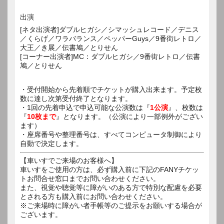
出演
[ネタ出演者]ダブルヒガシ／シマッシュレコード／デニス
／くらげ／ワラバランス／ペッパーGuys／9番街レトロ／
大王／き展／伝書鳩／とりせん
[コーナー出演者]MC：ダブルヒガシ／9番街レトロ／伝書
鳩／とりせん
・受付開始から先着順でチケットが購入出来ます。予定枚
数に達し次第受付終了となります。
・1回の先着申込で申込可能な公演数は『
1公演
』、枚数は
『
10枚まで
』となります。（公演により一部例外がござい
ます）
・座席番号や整理番号は、すべてコンピュータ制御により
自動で決定します。
【車いすでご来場のお客様へ】
車いすをご使用の方は、必ず購入前に下記のFANYチケッ
トお問合せ窓口までお問い合わせください。
また、視覚や聴覚等に障がいのある方で特別な配慮を必要
とされる方も購入前にお問い合わせください。
※ご来場時に障がい者手帳等のご提示をお願いする場合が
ございます。