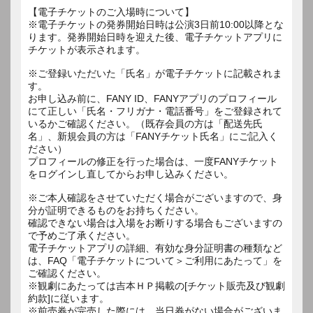
【電子チケットのご入場時について】
※電子チケットの発券開始日時は公演3日前10:00以降とな
ります。発券開始日時を迎えた後、電子チケットアプリに
チケットが表示されます。
※ご登録いただいた「氏名」が電子チケットに記載されま
す。
お申し込み前に、FANY ID、FANYアプリのプロフィール
にて正しい「氏名・フリガナ・電話番号」をご登録されて
いるかご確認ください。（既存会員の方は「配送先氏
名」、新規会員の方は「FANYチケット氏名」にご記入く
ださい）
プロフィールの修正を行った場合は、一度FANYチケット
をログインし直してからお申し込みください。
※ご本人確認をさせていただく場合がございますので、身
分が証明できるものをお持ちください。
確認できない場合は入場をお断りする場合もございますの
で予めご了承ください。
電子チケットアプリの詳細、有効な身分証明書の種類など
は、FAQ「電子チケットについて＞ご利用にあたって」を
ご確認ください。
※観劇にあたっては吉本ＨＰ掲載の[チケット販売及び観劇
約款]に従います。
※前売券が完売した際には、当日券がない場合がございま