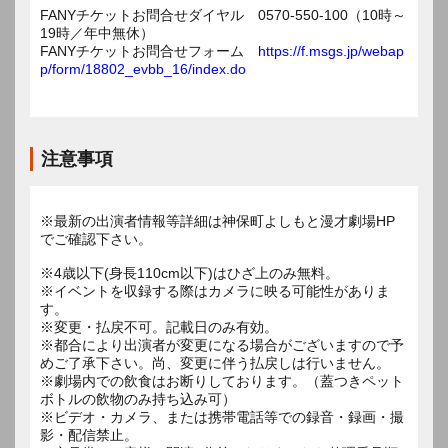
FANYチケットお問合せダイヤル 0570-550-100（10時～
19時／年中無休）
FANYチケットお問合せフォーム
https://f.msgs.jp/webap
p/form/18802_evbb_16/index.do
注意事項
※最新の出演者情報等詳細は神保町よしもと漫才劇場HP
でご確認下さい。
※4歳以下(身長110cm以下)はひざ上のみ無料。
※イベントを収録する際はカメラに映る可能性がありま
す。
※変更・払戻不可。記載日のみ有効。
※都合により出演者が変更になる場合がございますので予
めご了承下さい。尚、変更に伴う払戻しは行いません。
※劇場内での飲食はお断りしております。（蓋つきペット
ボトルの飲物のみ持ち込み可）
※ビデオ・カメラ、または携帯電話等での録音・録画・撮
影・配信禁止。