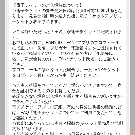
【電子チケットのご入場時について】
※電子チケットの発券開始日時は公演3日前10:00以降とな
ります。発券開始日時を迎えた後、電子チケットアプリに
チケットが表示されます。
※ご登録いただいた「氏名」が電子チケットに記載されま
す。
お申し込み前に、FANY ID、FANYアプリのプロフィール
にて正しい「氏名・フリガナ・電話番号」をご登録されて
いるかご確認ください。（既存会員の方は「配送先氏
名」、新規会員の方は「FANYチケット氏名」にご記入く
ださい）
プロフィールの修正を行った場合は、一度FANYチケット
をログインし直してからお申し込みください。
※ご本人確認をさせていただく場合がございますので、身
分が証明できるものをお持ちください。
確認できない場合は入場をお断りする場合もございますの
で予めご了承ください。
電子チケットアプリの詳細、有効な身分証明書の種類など
は、FAQ「電子チケットについて＞ご利用にあたって」を
ご確認ください。
※観劇にあたっては吉本ＨＰ掲載の[チケット販売及び観劇
約款]に従います。
※前売券が完売した際には、当日券がない場合がございま