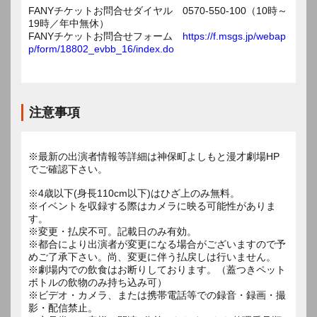
FANYチケットお問合せダイヤル 0570-550-100（10時～
19時／年中無休）
FANYチケットお問合せフォーム
https://f.msgs.jp/webap
p/form/18802_evbb_16/index.do
注意事項
※最新の出演者情報等詳細は神保町よしもと漫才劇場HP
でご確認下さい。
※4歳以下(身長110cm以下)はひざ上のみ無料。
※イベントを収録する際はカメラに映る可能性がありま
す。
※変更・払戻不可。記載日のみ有効。
※都合により出演者が変更になる場合がございますので予
めご了承下さい。尚、変更に伴う払戻しは行いません。
※劇場内での飲食はお断りしております。（蓋つきペット
ボトルの飲物のみ持ち込み可）
※ビデオ・カメラ、または携帯電話等での録音・録画・撮
影・配信禁止。