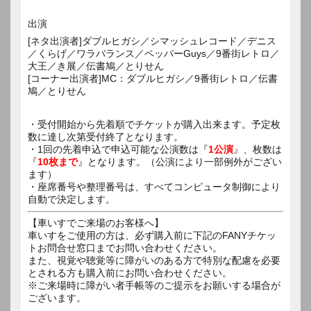
出演
[ネタ出演者]ダブルヒガシ／シマッシュレコード／デニス
／くらげ／ワラバランス／ペッパーGuys／9番街レトロ／
大王／き展／伝書鳩／とりせん
[コーナー出演者]MC：ダブルヒガシ／9番街レトロ／伝書
鳩／とりせん
・受付開始から先着順でチケットが購入出来ます。予定枚
数に達し次第受付終了となります。
・1回の先着申込で申込可能な公演数は『
1公演
』、枚数は
『
10枚まで
』となります。（公演により一部例外がござい
ます）
・座席番号や整理番号は、すべてコンピュータ制御により
自動で決定します。
【車いすでご来場のお客様へ】
車いすをご使用の方は、必ず購入前に下記のFANYチケッ
トお問合せ窓口までお問い合わせください。
また、視覚や聴覚等に障がいのある方で特別な配慮を必要
とされる方も購入前にお問い合わせください。
※ご来場時に障がい者手帳等のご提示をお願いする場合が
ございます。