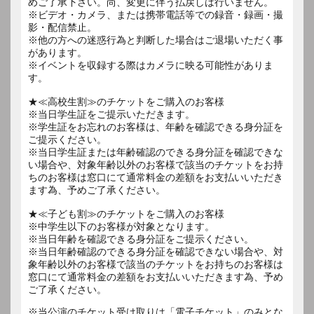
めご了承下さい。尚、変更に伴う払戻しは行いません。
※ビデオ・カメラ、または携帯電話等での録音・録画・撮
影・配信禁止。
※他の方への迷惑行為と判断した場合はご退場いただく事
があります。
※イベントを収録する際はカメラに映る可能性がありま
す。
★≪高校生割≫のチケットをご購入のお客様
※当日学生証をご提示いただきます。
※学生証をお忘れのお客様は、年齢を確認できる身分証を
ご提示ください。
※当日学生証または年齢確認のできる身分証を確認できな
い場合や、対象年齢以外のお客様で該当のチケットをお持
ちのお客様は窓口にて通常料金の差額をお支払いいただき
ます為、予めご了承ください。
★≪子ども割≫のチケットをご購入のお客様
※中学生以下のお客様が対象となります。
※当日年齢を確認できる身分証をご提示ください。
※当日年齢確認のできる身分証を確認できない場合や、対
象年齢以外のお客様で該当のチケットをお持ちのお客様は
窓口にて通常料金の差額をお支払いいただきます為、予め
ご了承ください。
※当公演のチケット受け取りは「電子チケット」のみとな