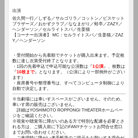
出演
佐久間一行／しずる／サルゴリラ／コットン／ビスケット
ブラザーズ／おかずクラブ／ななまがり／蛙亭／ZAZY／
ヘンダーソン／セルライトスパ／生姜猫
【コーナー出演者】 MC：セルライトスパ／生姜猫／ZAZ
Y／ヘンダーソン
・受付開始から先着順でチケットが購入出来ます。予定枚
数に達し次第受付終了となります。
・1回の先着申込で申込可能な公演数は『
1公演
』、枚数は
『
10枚まで
』となります。（公演により一部例外がござい
ます）
・座席番号や整理番号は、すべてコンピュータ制御により
自動で決定します。
※当劇場には車いすスペースがございません。そのため、
車いす席の販売はございません。
詳細はYOSHIMOTO ROPPONGI THEATERホームペー
ジをご確認ください。
※視覚や聴覚等に障がいのある方で特別な配慮を必要とさ
れる方は、ご購入前に下記のFANYチケットお問合せ窓口
までお問い合わせください。
ご来場時に障がい者手帳等のご提示をお願いする場合が