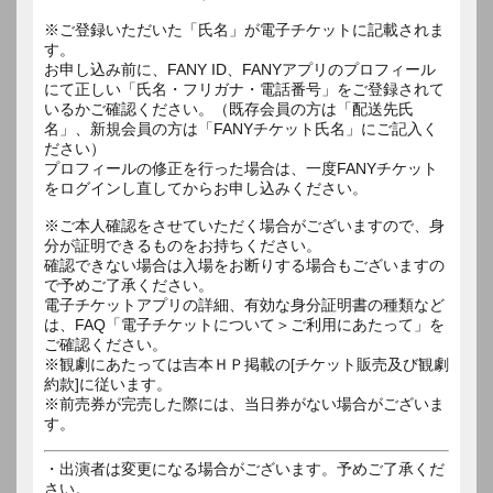
※ご登録いただいた「氏名」が電子チケットに記載されま
す。
お申し込み前に、FANY ID、FANYアプリのプロフィール
にて正しい「氏名・フリガナ・電話番号」をご登録されて
いるかご確認ください。（既存会員の方は「配送先氏
名」、新規会員の方は「FANYチケット氏名」にご記入く
ださい）
プロフィールの修正を行った場合は、一度FANYチケット
をログインし直してからお申し込みください。
※ご本人確認をさせていただく場合がございますので、身
分が証明できるものをお持ちください。
確認できない場合は入場をお断りする場合もございますの
で予めご了承ください。
電子チケットアプリの詳細、有効な身分証明書の種類など
は、FAQ「電子チケットについて＞ご利用にあたって」を
ご確認ください。
※観劇にあたっては吉本ＨＰ掲載の[チケット販売及び観劇
約款]に従います。
※前売券が完売した際には、当日券がない場合がございま
す。
・出演者は変更になる場合がございます。予めご了承くだ
さい。