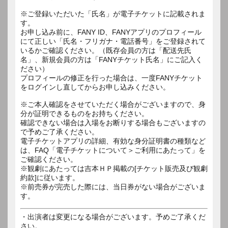
※ご登録いただいた「氏名」が電子チケットに記載されま
す。
お申し込み前に、FANY ID、FANYアプリのプロフィール
にて正しい「氏名・フリガナ・電話番号」をご登録されて
いるかご確認ください。（既存会員の方は「配送先氏
名」、新規会員の方は「FANYチケット氏名」にご記入く
ださい）
プロフィールの修正を行った場合は、一度FANYチケット
をログインし直してからお申し込みください。
※ご本人確認をさせていただく場合がございますので、身
分が証明できるものをお持ちください。
確認できない場合は入場をお断りする場合もございますの
で予めご了承ください。
電子チケットアプリの詳細、有効な身分証明書の種類など
は、FAQ「電子チケットについて＞ご利用にあたって」を
ご確認ください。
※観劇にあたっては吉本ＨＰ掲載の[チケット販売及び観劇
約款]に従います。
※前売券が完売した際には、当日券がない場合がございま
す。
・出演者は変更になる場合がございます。予めご了承くだ
さい。