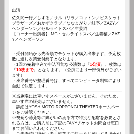
出演
佐久間一行／しずる／サルゴリラ／コットン／ビスケット
ブラザーズ／おかずクラブ／ななまがり／蛙亭／ZAZY／
ヘンダーソン／セルライトスパ／生姜猫
【コーナー出演者】 MC：セルライトスパ／生姜猫／ZAZ
Y／ヘンダーソン
・受付開始から先着順でチケットが購入出来ます。予定枚
数に達し次第受付終了となります。
・1回の先着申込で申込可能な公演数は『
1公演
』、枚数は
『
10枚まで
』となります。（公演により一部例外がござい
ます）
・座席番号や整理番号は、すべてコンピュータ制御により
自動で決定します。
※当劇場には車いすスペースがございません。そのため、
車いす席の販売はございません。
詳細はYOSHIMOTO ROPPONGI THEATERホームペー
ジをご確認ください。
※視覚や聴覚等に障がいのある方で特別な配慮を必要とさ
れる方は、ご購入前に下記のFANYチケットお問合せ窓口
までお問い合わせください。
ご来場時に障がい者手帳等のご提示をお願いする場合が