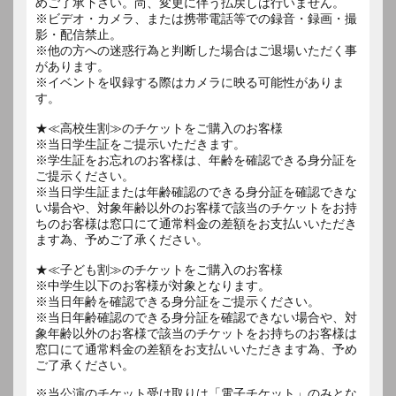
めご了承下さい。尚、変更に伴う払戻しは行いません。
※ビデオ・カメラ、または携帯電話等での録音・録画・撮
影・配信禁止。
※他の方への迷惑行為と判断した場合はご退場いただく事
があります。
※イベントを収録する際はカメラに映る可能性がありま
す。
★≪高校生割≫のチケットをご購入のお客様
※当日学生証をご提示いただきます。
※学生証をお忘れのお客様は、年齢を確認できる身分証を
ご提示ください。
※当日学生証または年齢確認のできる身分証を確認できな
い場合や、対象年齢以外のお客様で該当のチケットをお持
ちのお客様は窓口にて通常料金の差額をお支払いいただき
ます為、予めご了承ください。
★≪子ども割≫のチケットをご購入のお客様
※中学生以下のお客様が対象となります。
※当日年齢を確認できる身分証をご提示ください。
※当日年齢確認のできる身分証を確認できない場合や、対
象年齢以外のお客様で該当のチケットをお持ちのお客様は
窓口にて通常料金の差額をお支払いいただきます為、予め
ご了承ください。
※当公演のチケット受け取りは「電子チケット」のみとな