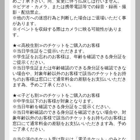
めご了承下さい。尚、変更に伴う払戻しは行いません。
※ビデオ・カメラ、または携帯電話等での録音・録画・撮
影・配信禁止。
※他の方への迷惑行為と判断した場合はご退場いただく事
があります。
※イベントを収録する際はカメラに映る可能性がありま
す。
★≪高校生割≫のチケットをご購入のお客様
※当日学生証をご提示いただきます。
※学生証をお忘れのお客様は、年齢を確認できる身分証を
ご提示ください。
※当日学生証または年齢確認のできる身分証を確認できな
い場合や、対象年齢以外のお客様で該当のチケットをお持
ちのお客様は窓口にて通常料金の差額をお支払いいただき
ます為、予めご了承ください。
★≪子ども割≫のチケットをご購入のお客様
※中学生以下のお客様が対象となります。
※当日年齢を確認できる身分証をご提示ください。
※当日年齢確認のできる身分証を確認できない場合や、対
象年齢以外のお客様で該当のチケットをお持ちのお客様は
窓口にて通常料金の差額をお支払いいただきます為、予め
ご了承ください。
※当公演のチケット受け取りは「電子チケット」のみとな