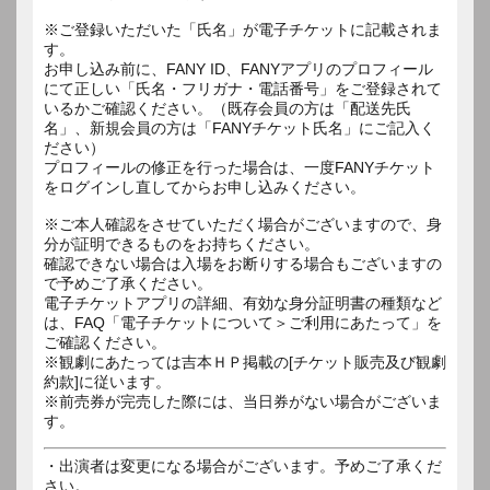
※ご登録いただいた「氏名」が電子チケットに記載されま
す。
お申し込み前に、FANY ID、FANYアプリのプロフィール
にて正しい「氏名・フリガナ・電話番号」をご登録されて
いるかご確認ください。（既存会員の方は「配送先氏
名」、新規会員の方は「FANYチケット氏名」にご記入く
ださい）
プロフィールの修正を行った場合は、一度FANYチケット
をログインし直してからお申し込みください。
※ご本人確認をさせていただく場合がございますので、身
分が証明できるものをお持ちください。
確認できない場合は入場をお断りする場合もございますの
で予めご了承ください。
電子チケットアプリの詳細、有効な身分証明書の種類など
は、FAQ「電子チケットについて＞ご利用にあたって」を
ご確認ください。
※観劇にあたっては吉本ＨＰ掲載の[チケット販売及び観劇
約款]に従います。
※前売券が完売した際には、当日券がない場合がございま
す。
・出演者は変更になる場合がございます。予めご了承くだ
さい。