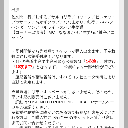
出演
佐久間一行／しずる／サルゴリラ／コットン／ビスケット
ブラザーズ／おかずクラブ／ななまがり／蛙亭／ZAZY／
ヘンダーソン／セルライトスパ／生姜猫
【コーナー出演者】 MC：ななまがり／生姜猫／蛙亭／コ
ットン
・受付開始から先着順でチケットが購入出来ます。予定枚
数に達し次第受付終了となります。
・1回の先着申込で申込可能な公演数は『
1公演
』、枚数は
『
10枚まで
』となります。（公演により一部例外がござい
ます）
・座席番号や整理番号は、すべてコンピュータ制御により
自動で決定します。
※当劇場には車いすスペースがございません。そのため、
車いす席の販売はございません。
詳細はYOSHIMOTO ROPPONGI THEATERホームペー
ジをご確認ください。
※視覚や聴覚等に障がいのある方で特別な配慮を必要とさ
れる方は、ご購入前に下記のFANYチケットお問合せ窓口
までお問い合わせください。
ご来場時に障がい者手帳等のご提示をお願いする場合が