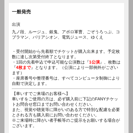
一般発売
出演
九ノ段、ルージュ、銀鬼、アポロ軍曹、ごぞうろっぷ、コ
ブラマン、バリアシオン、電気ジュース、ゆくえ
・受付開始から先着順でチケットが購入出来ます。予定枚
数に達し次第受付終了となります。
・1回の先着申込で申込可能な公演数は『
1公演
』、枚数は
『
4枚まで
』となります。（公演により一部例外がござい
ます）
・座席番号や整理番号は、すべてコンピュータ制御により
自動で決定します。
【車いすでご来場のお客様へ】
車いすをご使用の方は、必ず購入前に下記のFANYチケッ
トお問合せ窓口までお問い合わせください。
また、視覚や聴覚等に障がいのある方で特別な配慮を必要
とされる方も購入前にお問い合わせください。
※ご来場時に障がい者手帳等のご提示をお願いする場合が
ございます。