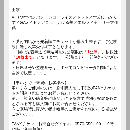
出演
もりやすバンバンビガロ／ライス／トット／すゑひろがり
ず／GAG／ドンデコルテ／ぼる塾／エルフ／チェリー大作
戦
・受付開始から先着順でチケットが購入出来ます。予定枚
数に達し次第受付終了となります。
・1回の先着申込で申込可能な公演数は『
1公演
』、枚数は
『
10枚まで
』となります。（公演により一部例外がござい
ます）
・座席番号や整理番号は、すべてコンピュータ制御により
自動で決定します。
【車いすでご来場のお客様へ】
車いすをご使用の方は、必ず購入前に下記のFANYチケッ
トお問合せ窓口までお問い合わせください。
また、視覚や聴覚等に障がいのある方で特別な配慮を必要
とされる方も購入前にお問い合わせください。
※ご来場時に障がい者手帳等のご提示をお願いする場合が
ございます。
FANYチケットお問合せダイヤル 0570-550-100（10時～
19時／年中無休）