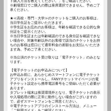
ト購入方法を教えてください。」をご確認ください。
※劇場窓口でご購入の際は座席選択できません。予めご了
承ください。
★≪高校・専門・大学≫のチケットをご購入のお客様は、
当日学生証をご提示いただきます。
※学生証をお忘れのお客様は、年齢を確認できる公的な身
分証をご提示ください。
※当日学生証または年齢確認のできる身分証を確認できな
い場合や、対象年齢以外のお客様で該当のチケットをお持
ちのお客様は窓口にて通常料金の差額をお支払いいただき
ます為、予めご了承ください。
※当公演のチケット受け取りは「電子チケット」のみとな
ります。
【電子チケットのお申込みについて】
お申込み前に、あらかじめスマートフォンに電子チケット
アプリをインストールし、FANYチケットマイページの電
子チケット設定から携帯電話番号をご登録いただく必要が
あります。
タブレット端末は推奨環境外となり、電子チケットの表示
や入場処理の際に正常に動作しない場合がございますの
で、必ずスマートフォンをご用意ください。
※電子チケットアプリのインストール方法は、メニュー
「ご利用ガイド」をご確認ください。