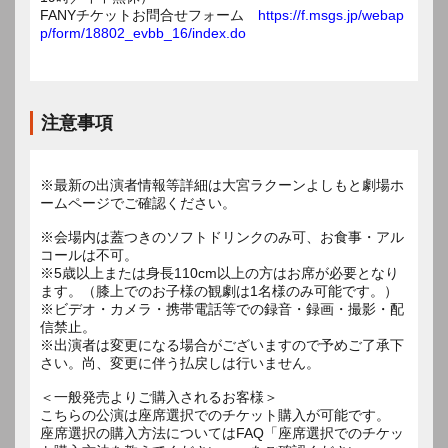
FANYチケットお問合せフォーム
https://f.msgs.jp/webap
p/form/18802_evbb_16/index.do
注意事項
※最新の出演者情報等詳細は大宮ラクーンよしもと劇場ホ
ームページでご確認ください。
※会場内は蓋つきのソフトドリンクのみ可、お食事・アル
コールは不可。
※5歳以上または身長110cm以上の方はお席が必要となり
ます。（膝上でのお子様の観劇は1名様のみ可能です。）
※ビデオ・カメラ・携帯電話等での録音・録画・撮影・配
信禁止。
※出演者は変更になる場合がございますので予めご了承下
さい。尚、変更に伴う払戻しは行いません。
＜一般発売よりご購入されるお客様＞
こちらの公演は座席選択でのチケット購入が可能です。
座席選択の購入方法についてはFAQ「座席選択でのチケッ