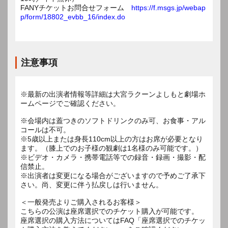
FANYチケットお問合せフォーム
https://f.msgs.jp/webap
p/form/18802_evbb_16/index.do
注意事項
※最新の出演者情報等詳細は大宮ラクーンよしもと劇場ホ
ームページでご確認ください。
※会場内は蓋つきのソフトドリンクのみ可、お食事・アル
コールは不可。
※5歳以上または身長110cm以上の方はお席が必要となり
ます。（膝上でのお子様の観劇は1名様のみ可能です。）
※ビデオ・カメラ・携帯電話等での録音・録画・撮影・配
信禁止。
※出演者は変更になる場合がございますので予めご了承下
さい。尚、変更に伴う払戻しは行いません。
＜一般発売よりご購入されるお客様＞
こちらの公演は座席選択でのチケット購入が可能です。
座席選択の購入方法についてはFAQ「座席選択でのチケッ