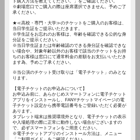
ト購入方法を教えてください。」をご確認ください。
※劇場窓口でご購入の際は座席選択できません。予めご了
承ください。
★≪高校・専門・大学≫のチケットをご購入のお客様は、
当日学生証をご提示いただきます。
※学生証をお忘れのお客様は、年齢を確認できる公的な身
分証をご提示ください。
※当日学生証または年齢確認のできる身分証を確認できな
い場合や、対象年齢以外のお客様で該当のチケットをお持
ちのお客様は窓口にて通常料金の差額をお支払いいただき
ます為、予めご了承ください。
※当公演のチケット受け取りは「電子チケット」のみとな
ります。
【電子チケットのお申込みについて】
お申込み前に、あらかじめスマートフォンに電子チケット
アプリをインストールし、FANYチケットマイページの電
子チケット設定から携帯電話番号をご登録いただく必要が
あります。
タブレット端末は推奨環境外となり、電子チケットの表示
や入場処理の際に正常に動作しない場合がございますの
で、必ずスマートフォンをご用意ください。
※電子チケットアプリのインストール方法は、メニュー
「ご利用ガイド」をご確認ください。