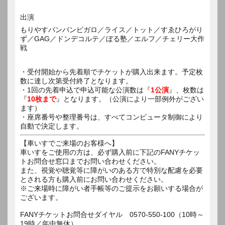
出演
もりやすバンバンビガロ／ライス／トット／すゑひろがり
ず／GAG／ドンデコルテ／ぼる塾／エルフ／チェリー大作
戦
・受付開始から先着順でチケットが購入出来ます。予定枚
数に達し次第受付終了となります。
・1回の先着申込で申込可能な公演数は『
1公演
』、枚数は
『
10枚まで
』となります。（公演により一部例外がござい
ます）
・座席番号や整理番号は、すべてコンピュータ制御により
自動で決定します。
【車いすでご来場のお客様へ】
車いすをご使用の方は、必ず購入前に下記のFANYチケッ
トお問合せ窓口までお問い合わせください。
また、視覚や聴覚等に障がいのある方で特別な配慮を必要
とされる方も購入前にお問い合わせください。
※ご来場時に障がい者手帳等のご提示をお願いする場合が
ございます。
FANYチケットお問合せダイヤル 0570-550-100（10時～
19時／年中無休）