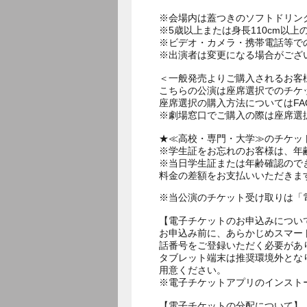
※会場内は蓋つきのソフトドリン
※5歳以上または身長110cm以
※ビデオ・カメラ・携帯電話等で
※出演者は変更になる場合がござ
＜一般発売よりご購入されるお客
こちらの公演は座席選択でのチケ
座席選択の購入方法についてはF
※劇場窓口でご購入の際は座席選
★≪高校・専門・大学≫のチケッ
※学生証をお忘れのお客様は、年
※当日学生証または年齢確認ので
料金の差額をお支払いいただきま
※当公演のチケット受け取りは「
【電子チケットのお申込みについ
お申込み前に、あらかじめスマー
話番号をご登録いただく必要があ
タブレット端末は推奨環境外とな
用意ください。
※電子チケットアプリのインスト
【電子チケットの分配について】