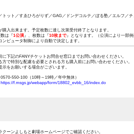
／トット／すゑひろがりず／GAG／ドンデコルテ／ぼる塾／エルフ／チ
が購入出来ます。予定枚数に達し次第受付終了となります。
演数は『
1公演
』、枚数は『
10枚まで
』となります。（公演により一部例
コンピュータ制御により自動で決定します。
前に下記のFANYチケットお問合せ窓口までお問い合わせください。
る方で特別な配慮を必要とされる方も購入前にお問い合わせください。
提示をお願いする場合がございます。
70-550-100（10時～19時／年中無休）
ム
https://f.msgs.jp/webapp/form/18802_evbb_16/index.do
ラクーンよしもと劇場ホームページでご確認ください。