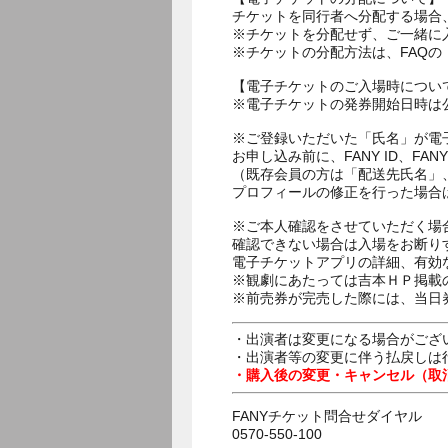
チケットを同行者へ分配する場合
※チケットを分配せず、ご一緒に
※チケットの分配方法は、FAQ
【電子チケットのご入場時につい
※電子チケットの発券開始日時は公
※ご登録いただいた「氏名」が電
お申し込み前に、FANY ID、
（既存会員の方は「配送先氏名」
プロフィールの修正を行った場合
※ご本人確認をさせていただく場
確認できない場合は入場をお断り
電子チケットアプリの詳細、有効
※観劇にあたっては吉本ＨＰ掲載の
※前売券が完売した際には、当日
・出演者は変更になる場合がござ
・出演者等の変更に伴う払戻しは
・購入後の変更・キャンセル（取
FANYチケット問合せダイヤル
0570-550-100