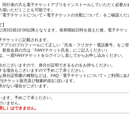
、同行者の方も電子チケットアプリをインストールしていただく必要が
入場いただくことも可能です。
の「電子チケットについて＞電子チケットの分配について」をご確認くだ
て】
演3日前10:00以降となります。発券開始日時を迎えた後、電子チケ
子チケットに記載されます。
FANYアプリのプロフィールにて正しい「氏名・フリガナ・電話番号」を
、新規会員の方は「FANYチケット氏名」にご記入ください）
は、一度FANYチケットをログインし直してからお申し込みください
合がございますので、身分が証明できるものをお持ちください。
する場合もございますので予めご了承ください。
な身分証明書の種類などは、FAQ「電子チケットについて＞ご利用にあ
[チケット販売及び観劇約款]に従います。
券がない場合がございます。
います。予めご了承ください。
行いません。
消し）はできません。