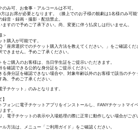
クのみ可、お食事・アルコールは不可。
上の方はお席が必要となります。（膝上でのお子様の観劇は1名様のみ可能
の録音・録画・撮影・配信禁止。
いますので予めご了承下さい。尚、変更に伴う払戻しは行いません。
様＞
ット購入が可能です。
AQ「座席選択でのチケット購入方法を教えてください。」をご確認くだ
択できません。予めご了承ください。
トをご購入のお客様は、当日学生証をご提示いただきます。
齢を確認できる公的な身分証をご提示ください。
きる身分証を確認できない場合や、対象年齢以外のお客様で該当のチケ
す為、予めご了承ください。
電子チケット」のみとなります。
て】
トフォンに電子チケットアプリをインストールし、FANYチケットマイ
ります。
り、電子チケットの表示や入場処理の際に正常に動作しない場合がござ
ール方法は、メニュー「ご利用ガイド」をご確認ください。