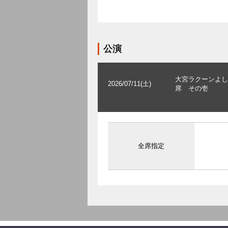
公演
大宮ラクーンよし
2026/07/11(土)
席 その壱
全席指定