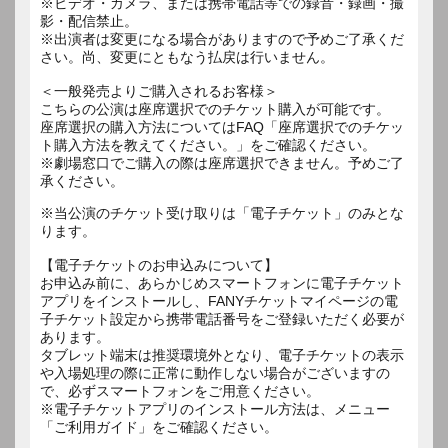
※ビデオ・カメラ、または携帯電話等での録音・録画・撮
影・配信禁止。
※出演者は変更になる場合がありますので予めご了承くだ
さい。尚、変更にともなう払戻は行いません。
＜一般発売よりご購入されるお客様＞
こちらの公演は座席選択でのチケット購入が可能です。
座席選択の購入方法についてはFAQ「座席選択でのチケッ
ト購入方法を教えてください。」をご確認ください。
※劇場窓口でご購入の際は座席選択できません。予めご了
承ください。
※当公演のチケット受け取りは「電子チケット」のみとな
ります。
【電子チケットのお申込みについて】
お申込み前に、あらかじめスマートフォンに電子チケット
アプリをインストールし、FANYチケットマイページの電
子チケット設定から携帯電話番号をご登録いただく必要が
あります。
タブレット端末は推奨環境外となり、電子チケットの表示
や入場処理の際に正常に動作しない場合がございますの
で、必ずスマートフォンをご用意ください。
※電子チケットアプリのインストール方法は、メニュー
「ご利用ガイド」をご確認ください。