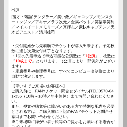
出演
[漫才・落語]テンダラー／笑い飯／ギャロップ／モンスタ
ーエンジン／アキナ／ラフ次元／金属バット／笑福亭笑利
／マイスイートメモリーズ／真輝志／豪快キャプテン／天
才ピアニスト／清川雄司
・受付開始から先着順でチケットが購入出来ます。予定枚
数に達し次第受付終了となります。
・1回の先着申込で申込可能な公演数は『
1公演
』、枚数は
『
10枚まで
』となります。（公演により一部例外がござい
ます）
・座席番号や整理番号は、すべてコンピュータ制御により
自動で決定します。
【車いすでご来場のお客様へ】
ご購入前に、FANYチケット問合せダイヤル[TEL]0570-04
1-356（10時～18時／年中無休）までお問い合わせくださ
い。
また、視覚や聴覚等に障がいのある方で特別な配慮を必要
とされる方は、ご購入前に下記のFANYチケットお問合せ
窓口までお問い合わせください。
※ご来場時に障がい者手帳等のご提示をお願いする場合が
ございます。