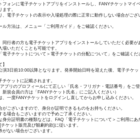
トフォンに電子チケットアプリをインストールし、FANYチケットマイ
ります。
り、電子チケットの表示や入場処理の際に正常に動作しない場合がござ
ール方法は、メニュー「ご利用ガイド」をご確認ください。
、同行者の方も電子チケットアプリをインストールしていただく必要が
入場いただくことも可能です。
の「電子チケットについて＞電子チケットの分配について」をご確認くだ
て】
演3日前10:00以降となります。発券開始日時を迎えた後、電子チケ
子チケットに記載されます。
FANYアプリのプロフィールにて正しい「氏名・フリガナ・電話番号」を
、新規会員の方は「FANYチケット氏名」にご記入ください）
は、一度FANYチケットをログインし直してからお申し込みください
合がございますので、身分が証明できるものをお持ちください。
する場合もございますので予めご了承ください。
な身分証明書の種類などは、FAQ「電子チケットについて＞ご利用にあ
[チケット販売及び観劇約款]に従います。
券がない場合がございます。