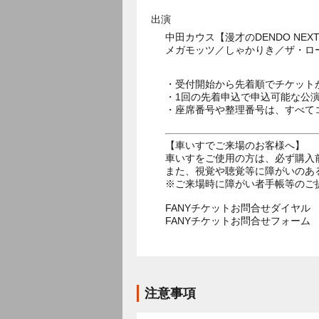
出演
中田カウス【漫才のDENDO N
メガモッツ／しゃかりき／ザ・ロ
・受付開始から先着順でチケット
・1回の先着申込で申込可能な公
・座席番号や整理番号は、すべて
【車いすでご来場のお客様へ】
車いすをご使用の方は、必ず購入
また、視覚や聴覚等に障がいのあ
※ご来場時に障がい者手帳等のご
FANYチケットお問合せダイヤル 05
FANYチケットお問合せフォー
注意事項