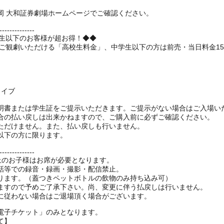
岡 大和証券劇場ホームページでご確認ください。
--------------
学生以下のお客様が超お得！◆◆
でご観劇いただける「高校生料金」、中学生以下の方は前売・当日料金1
ライブ
明書または学生証をご提示いただきます。ご提示がない場合はご入場い
合の払い戻しは出来かねますので、ご購入前に必ずご確認ください。
ただけません。また、払い戻しも行いません。
以下の方に限ります。
--------------
以上のお子様はお席が必要となります。
話等での録音・録画・撮影・配信禁止。
ります。（蓋つきペットボトルの飲物のみ持ち込み可）
ますので予めご了承下さい。尚、変更に伴う払戻しは行いません。
電子チケット」のみとなります。
て】