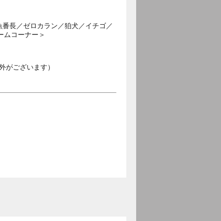
金魚番長／ゼロカラン／狛犬／イチゴ／
ームコーナー＞
外がございます）