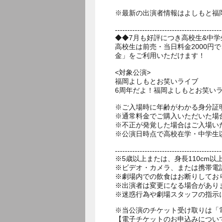
※最新の出演者情報はよしもと福
-------------------------------------------
◆◆7月も好評につき高校生&中
高校生は前売・当日料金2000円
金」をご利用いただけます！
<対象公演>
福岡よしもとお笑いライブ
6周年だよ！福岡よしもとお笑い
※ご入場時に年齢がわかる身分証
※通常料金でご購入いただいた場
※不正が発覚した場合はご入場い
※公演日時点で高校在学・中学生
-------------------------------------------
※5歳以上または、身長110cm
※ビデオ・カメラ、または携帯電
※劇場内での飲食はお断りしてお
※出演者は変更になる場合があり
※当公演のチケット受け取りは「
【電子チケットのお申込みについ