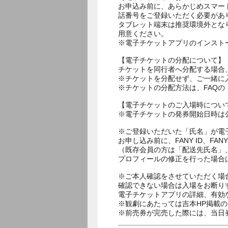
お申込み前に、あらかじめスマー
話番号をご登録いただく必要があ
タブレット端末は推奨環境外とな
用意ください。
※電子チケットアプリのインスト
【電子チケットの分配について】
チケットを同行者へ分配する場合
※チケットを分配せず、ご一緒に
※チケットの分配方法は、FAQ
【電子チケットのご入場時につい
※電子チケットの発券開始日時は公
※ご登録いただいた「氏名」が電
お申し込み前に、FANY ID、
（既存会員の方は「配送先氏名」
プロフィールの修正を行った場合
※ご本人確認をさせていただく場
確認できない場合は入場をお断り
電子チケットアプリの詳細、有効
※観劇にあたっては吉本HP掲載の
※前売券が完売した際には、当日