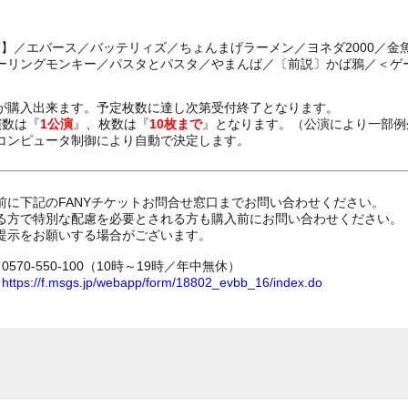
EXT】／エバース／バッテリィズ／ちょんまげラーメン／ヨネダ2000／
ーリングモンキー／パスタとパスタ／やまんば／〔前説〕かば鴉／＜ゲ
が購入出来ます。予定枚数に達し次第受付終了となります。
演数は『
1公演
』、枚数は『
10枚まで
』となります。（公演により一部例
コンピュータ制御により自動で決定します。
前に下記のFANYチケットお問合せ窓口までお問い合わせください。
る方で特別な配慮を必要とされる方も購入前にお問い合わせください。
提示をお願いする場合がございます。
70-550-100（10時～19時／年中無休）
ム
https://f.msgs.jp/webapp/form/18802_evbb_16/index.do