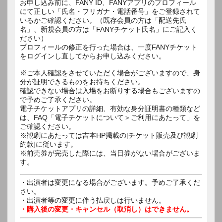
お申し込み前に、FANY ID、FANYアプリのプロフィール
にて正しい「氏名・フリガナ・電話番号」をご登録されて
いるかご確認ください。（既存会員の方は「配送先氏
名」、新規会員の方は「FANYチケット氏名」にご記入く
ださい）
プロフィールの修正を行った場合は、一度FANYチケット
をログインし直してからお申し込みください。
※ご本人確認をさせていただく場合がございますので、身
分が証明できるものをお持ちください。
確認できない場合は入場をお断りする場合もございますの
で予めご了承ください。
電子チケットアプリの詳細、有効な身分証明書の種類など
は、FAQ「電子チケットについて＞ご利用にあたって」を
ご確認ください。
※観劇にあたっては吉本HP掲載の[チケット販売及び観劇
約款]に従います。
※前売券が完売した際には、当日券がない場合がございま
す。
・出演者は変更になる場合がございます。予めご了承くだ
さい。
・出演者等の変更に伴う払戻しは行いません。
・購入後の変更・キャンセル（取消し）はできません。