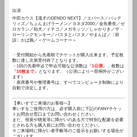
出演
中田カウス【漫才のDENDO NEXT】／エバース／バッテ
リィズ／ちょんまげラーメン／ヨネダ2000／金魚番長／ゼ
ロカラン／狛犬／イチゴ／メガモッツ／しゃかりき／ザ・
ローリングモンキー／パスタとパスタ／やまんば／〔前
説〕かば鴉／＜ゲームコーナー＞
・受付開始から先着順でチケットが購入出来ます。予定枚
数に達し次第受付終了となります。
・1回の先着申込で申込可能な公演数は『
1公演
』、枚数は
『
10枚まで
』となります。（公演により一部例外がござい
ます）
・座席番号や整理番号は、すべてコンピュータ制御により
自動で決定します。
【車いすでご来場のお客様へ】
車いすをご使用の方は、必ず購入前に下記のFANYチケッ
トお問合せ窓口までお問い合わせください。
また、視覚や聴覚等に障がいのある方で特別な配慮を必要
とされる方も購入前にお問い合わせください。
※ご来場時に障がい者手帳等のご提示をお願いする場合が
ございます。