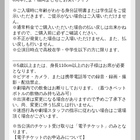
※ご入場時に年齢がわかる身分証明書または学生証をご提
示いただきます。ご提示がない場合はご入場いただけませ
ん。
※通常料金でご購入いただいた場合の払い戻しは出来かね
ますので、ご購入前に必ずご確認ください。
※不正が発覚した場合はご入場いただけません。また、払
い戻しも行いません。
※公演日時点で高校在学・中学生以下の方に限ります。
---------------------------------------------------------
※5歳以上または、身長110cm以上のお子様はお席が必要
となります。
※ビデオ・カメラ、または携帯電話等での録音・録画・撮
影・配信禁止。
※劇場内での飲食はお断りしております。（蓋つきペット
ボトルの飲物のみ持ち込み可）
※出演者は変更になる場合がありますので予めご了承下さ
い。尚、変更に伴う払戻しは行いません。
※迷惑行為や劇場スタッフの指示に従わない場合はご退場
※当公演のチケット受け取りは「電子チケット」のみとな
ります。
【電子チケットのお申込みについて】