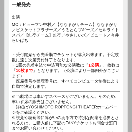
一般発売
出演
MC：ヒューマン中村／【ななまがりチーム】ななまがり
／ビスケットブラザーズ／うるとらブギーズ／セルライト
スパ／【蛙亭チーム】蛙亭／やさしいズ／ピュート／今井
らいぱち
・受付開始から先着順でチケットが購入出来ます。予定枚
数に達し次第受付終了となります。
・1回の先着申込で申込可能な公演数は『
1公演
』、枚数は
『
10枚まで
』となります。（公演により一部例外がござい
ます）
・座席番号や整理番号は、すべてコンピュータ制御により
自動で決定します。
※当劇場には車いすスペースがございません。そのため、
車いす席の販売はございません。
詳細はYOSHIMOTO ROPPONGI THEATERホームペー
ジをご確認ください。
※視覚や聴覚等に障がいのある方で特別な配慮を必要とさ
れる方は、ご購入前に下記のFANYチケットお問合せ窓口
までお問い合わせください。