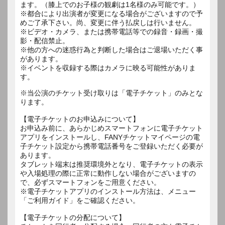
ます。（膝上でのお子様の観劇は1名様のみ可能です。）
※都合により出演者が変更になる場合がございますので予
めご了承下さい。尚、変更に伴う払戻しは行いません。
※ビデオ・カメラ、または携帯電話等での録音・録画・撮
影・配信禁止。
※他の方への迷惑行為と判断した場合はご退場いただく事
があります。
※イベントを収録する際はカメラに映る可能性がありま
す。
※当公演のチケット受け取りは「電子チケット」のみとな
ります。
【電子チケットのお申込みについて】
お申込み前に、あらかじめスマートフォンに電子チケット
アプリをインストールし、FANYチケットマイページの電
子チケット設定から携帯電話番号をご登録いただく必要が
あります。
タブレット端末は推奨環境外となり、電子チケットの表示
や入場処理の際に正常に動作しない場合がございますの
で、必ずスマートフォンをご用意ください。
※電子チケットアプリのインストール方法は、メニュー
「ご利用ガイド」をご確認ください。
【電子チケットの分配について】