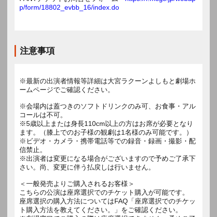
p/form/18802_evbb_16/index.do
注意事項
※最新の出演者情報等詳細は大宮ラクーンよしもと劇場ホ
ームページでご確認ください。
※会場内は蓋つきのソフトドリンクのみ可、お食事・アル
コールは不可。
※5歳以上または身長110cm以上の方はお席が必要となり
ます。（膝上でのお子様の観劇は1名様のみ可能です。）
※ビデオ・カメラ・携帯電話等での録音・録画・撮影・配
信禁止。
※出演者は変更になる場合がございますので予めご了承下
さい。尚、変更に伴う払戻しは行いません。
＜一般発売よりご購入されるお客様＞
こちらの公演は座席選択でのチケット購入が可能です。
座席選択の購入方法についてはFAQ「座席選択でのチケッ
ト購入方法を教えてください。」をご確認ください。