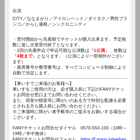
出演
CITY／ななまがり／アイロンヘッド／ダイタク／男性ブラ
ンコ／からし蓮根／シンクロニシティ
・受付開始から先着順でチケットが購入出来ます。予定枚
数に達し次第受付終了となります。
・1回の先着申込で申込可能な公演数は『
1公演
』、枚数は
『
4枚まで
』となります。（公演により一部例外がござい
ます）
・座席番号や整理番号は、すべてコンピュータ制御により
自動で決定します。
【車いすでご来場のお客様へ】
車いすをご使用の方は、必ず購入前に下記のFANYチケッ
トお問合せ窓口までお問い合わせください。
また、視覚や聴覚等に障がいのある方で特別な配慮を必要
とされる方も購入前にお問い合わせください。
※ご来場時に障がい者手帳等のご提示をお願いする場合が
ございます。
FANYチケットお問合せダイヤル 0570-550-100（10時～
19時／年中無休）
FANYチケットお問合せフォーム
https://f.msgs.jp/webap