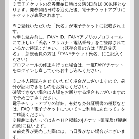
※電子チケットの発券開始日時は公演3日前10:00以降とな
ります。発券開始日時を迎えた後、電子チケットアプリに
チケットが表示されます。
※ご登録いただいた「氏名」が電子チケットに記載されま
す。
お申し込み前に、FANY ID、FANYアプリのプロフィール
にて正しい「氏名・フリガナ・電話番号」をご登録されて
いるかご確認ください。（既存会員の方は「配送先氏
名」、新規会員の方は「FANYチケット氏名」にご記入く
ださい）
プロフィールの修正を行った場合は、一度FANYチケット
をログインし直してからお申し込みください。
※ご本人確認をさせていただく場合がございますので、身
分が証明できるものをお持ちください。
確認できない場合は入場をお断りする場合もございますの
で予めご了承ください。
電子チケットアプリの詳細、有効な身分証明書の種類など
は、FAQ「電子チケットについて＞ご利用にあたって」を
ご確認ください。
※観劇にあたっては吉本ＨＰ掲載の[チケット販売及び観劇
約款]に従います。
※前売券が完売した際には、当日券がない場合がございま
す。