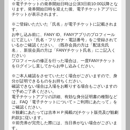
※電子チケットの発券開始日時は公演3日前10:00以降とな
ります。発券開始日時を迎えた後、電子チケットアプリに
チケットが表示されます。
※ご登録いただいた「氏名」が電子チケットに記載されま
す。
お申し込み前に、FANY ID、FANYアプリのプロフィール
にて正しい「氏名・フリガナ・電話番号」をご登録されて
いるかご確認ください。（既存会員の方は「配送先氏
名」、新規会員の方は「FANYチケット氏名」にご記入く
ださい）
プロフィールの修正を行った場合は、一度FANYチケット
をログインし直してからお申し込みください。
※ご本人確認をさせていただく場合がございますので、身
分が証明できるものをお持ちください。
確認できない場合は入場をお断りする場合もございますの
で予めご了承ください。
電子チケットアプリの詳細、有効な身分証明書の種類など
は、FAQ「電子チケットについて＞ご利用にあたって」を
ご確認ください。
※観劇にあたっては吉本ＨＰ掲載の[チケット販売及び観劇
約款]に従います。
※前売券が完売した際には、当日券がない場合がございま
す。