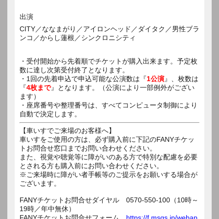
出演
CITY／ななまがり／アイロンヘッド／ダイタク／男性ブラ
ンコ／からし蓮根／シンクロニシティ
・受付開始から先着順でチケットが購入出来ます。予定枚
数に達し次第受付終了となります。
・1回の先着申込で申込可能な公演数は『
1公演
』、枚数は
『
4枚まで
』となります。（公演により一部例外がござい
ます）
・座席番号や整理番号は、すべてコンピュータ制御により
自動で決定します。
【車いすでご来場のお客様へ】
車いすをご使用の方は、必ず購入前に下記のFANYチケッ
トお問合せ窓口までお問い合わせください。
また、視覚や聴覚等に障がいのある方で特別な配慮を必要
とされる方も購入前にお問い合わせください。
※ご来場時に障がい者手帳等のご提示をお願いする場合が
ございます。
FANYチケットお問合せダイヤル 0570-550-100（10時～
19時／年中無休）
FANYチケットお問合せフォーム
https://f.msgs.jp/webap