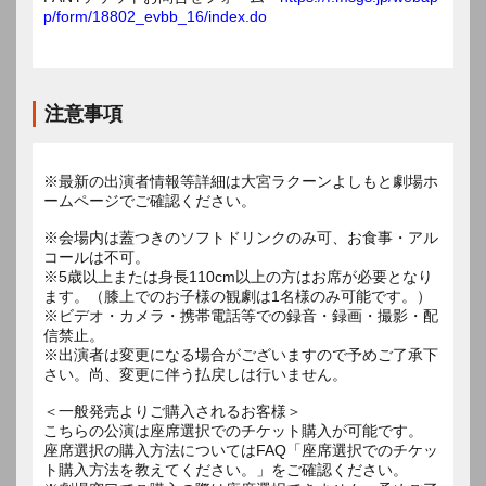
p/form/18802_evbb_16/index.do
注意事項
※最新の出演者情報等詳細は大宮ラクーンよしもと劇場ホ
ームページでご確認ください。
※会場内は蓋つきのソフトドリンクのみ可、お食事・アル
コールは不可。
※5歳以上または身長110cm以上の方はお席が必要となり
ます。（膝上でのお子様の観劇は1名様のみ可能です。）
※ビデオ・カメラ・携帯電話等での録音・録画・撮影・配
信禁止。
※出演者は変更になる場合がございますので予めご了承下
さい。尚、変更に伴う払戻しは行いません。
＜一般発売よりご購入されるお客様＞
こちらの公演は座席選択でのチケット購入が可能です。
座席選択の購入方法についてはFAQ「座席選択でのチケッ
ト購入方法を教えてください。」をご確認ください。