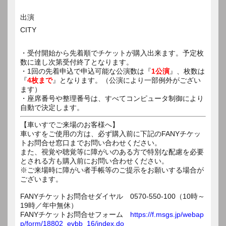
出演
CITY
・受付開始から先着順でチケットが購入出来ます。予定枚
数に達し次第受付終了となります。
・1回の先着申込で申込可能な公演数は『
1公演
』、枚数は
『
4枚まで
』となります。（公演により一部例外がござい
ます）
・座席番号や整理番号は、すべてコンピュータ制御により
自動で決定します。
【車いすでご来場のお客様へ】
車いすをご使用の方は、必ず購入前に下記のFANYチケッ
トお問合せ窓口までお問い合わせください。
また、視覚や聴覚等に障がいのある方で特別な配慮を必要
とされる方も購入前にお問い合わせください。
※ご来場時に障がい者手帳等のご提示をお願いする場合が
ございます。
FANYチケットお問合せダイヤル 0570-550-100（10時～
19時／年中無休）
FANYチケットお問合せフォーム
https://f.msgs.jp/webap
p/form/18802_evbb_16/index.do