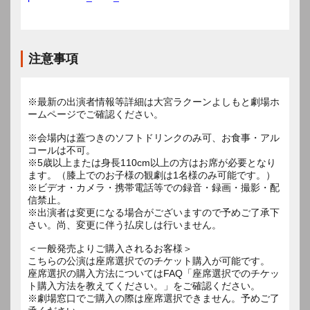
注意事項
※最新の出演者情報等詳細は大宮ラクーンよしもと劇場ホ
ームページでご確認ください。
※会場内は蓋つきのソフトドリンクのみ可、お食事・アル
コールは不可。
※5歳以上または身長110cm以上の方はお席が必要となり
ます。（膝上でのお子様の観劇は1名様のみ可能です。）
※ビデオ・カメラ・携帯電話等での録音・録画・撮影・配
信禁止。
※出演者は変更になる場合がございますので予めご了承下
さい。尚、変更に伴う払戻しは行いません。
＜一般発売よりご購入されるお客様＞
こちらの公演は座席選択でのチケット購入が可能です。
座席選択の購入方法についてはFAQ「座席選択でのチケッ
ト購入方法を教えてください。」をご確認ください。
※劇場窓口でご購入の際は座席選択できません。予めご了