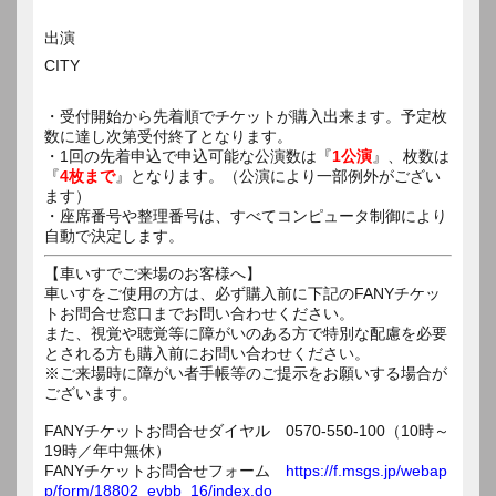
出演
CITY
・受付開始から先着順でチケットが購入出来ます。予定枚
数に達し次第受付終了となります。
・1回の先着申込で申込可能な公演数は『
1公演
』、枚数は
『
4枚まで
』となります。（公演により一部例外がござい
ます）
・座席番号や整理番号は、すべてコンピュータ制御により
自動で決定します。
【車いすでご来場のお客様へ】
車いすをご使用の方は、必ず購入前に下記のFANYチケッ
トお問合せ窓口までお問い合わせください。
また、視覚や聴覚等に障がいのある方で特別な配慮を必要
とされる方も購入前にお問い合わせください。
※ご来場時に障がい者手帳等のご提示をお願いする場合が
ございます。
FANYチケットお問合せダイヤル 0570-550-100（10時～
19時／年中無休）
FANYチケットお問合せフォーム
https://f.msgs.jp/webap
p/form/18802_evbb_16/index.do