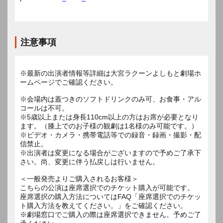
注意事項
※最新の出演者情報等詳細は大宮ラクーンよしもと劇場ホ
ームページでご確認ください。
※会場内は蓋つきのソフトドリンクのみ可、お食事・アル
コールは不可。
※5歳以上または身長110cm以上の方はお席が必要となり
ます。（膝上でのお子様の観劇は1名様のみ可能です。）
※ビデオ・カメラ・携帯電話等での録音・録画・撮影・配
信禁止。
※出演者は変更になる場合がございますので予めご了承下
さい。尚、変更に伴う払戻しは行いません。
＜一般発売よりご購入されるお客様＞
こちらの公演は座席選択でのチケット購入が可能です。
座席選択の購入方法についてはFAQ「座席選択でのチケッ
ト購入方法を教えてください。」をご確認ください。
※劇場窓口でご購入の際は座席選択できません。予めご了