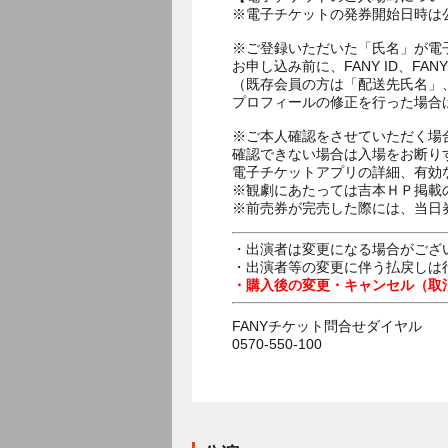
※電子チケットの発券開始日時は公
※ご登録いただいた「氏名」が電
お申し込み前に、FANY ID、
（既存会員の方は「配送先氏名」
プロフィールの修正を行った場合
※ご本人確認をさせていただく場
確認できない場合は入場をお断り
電子チケットアプリの詳細、有効
※観劇にあたっては吉本ＨＰ掲載の
※前売券が完売した際には、当日
・出演者は変更になる場合がござ
・出演者等の変更に伴う払戻しは
・購入後の変更・キャンセル（取
FANYチケット問合せダイヤル
0570-550-100