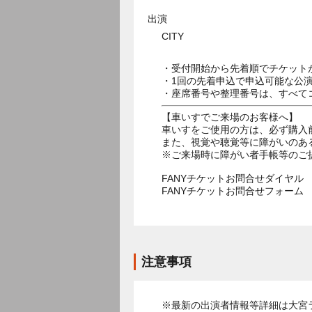
出演
CITY
・受付開始から先着順でチケット
・1回の先着申込で申込可能な公
・座席番号や整理番号は、すべて
【車いすでご来場のお客様へ】
車いすをご使用の方は、必ず購入
また、視覚や聴覚等に障がいのあ
※ご来場時に障がい者手帳等のご
FANYチケットお問合せダイヤル 05
FANYチケットお問合せフォー
注意事項
※最新の出演者情報等詳細は大宮