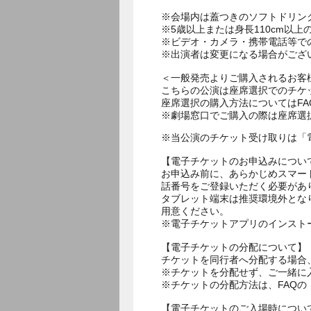
※会場内は蓋つきのソフトドリン
※5歳以上または身長110cm以
※ビデオ・カメラ・携帯電話等で
※出演者は変更になる場合がござ
＜一般発売よりご購入されるお客
こちらの公演は座席選択でのチケ
座席選択の購入方法についてはF
※劇場窓口でご購入の際は座席選
※当公演のチケット受け取りは「
【電子チケットのお申込みについ
お申込み前に、あらかじめスマー
話番号をご登録いただく必要があ
タブレット端末は推奨環境外とな
用意ください。
※電子チケットアプリのインスト
【電子チケットの分配について】
チケットを同行者へ分配する場合
※チケットを分配せず、ご一緒に
※チケットの分配方法は、FAQ
【電子チケットのご入場時につい