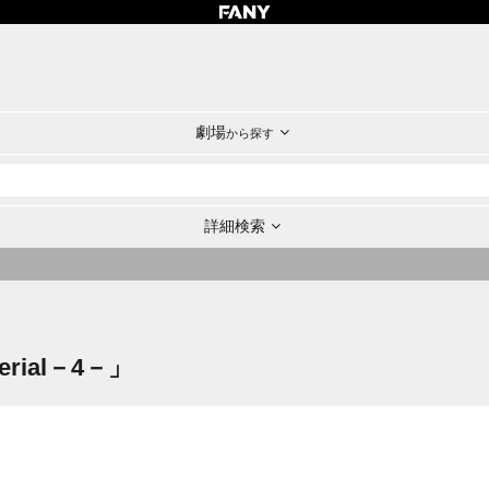
劇場
から探す
詳細検索
rial－4－」