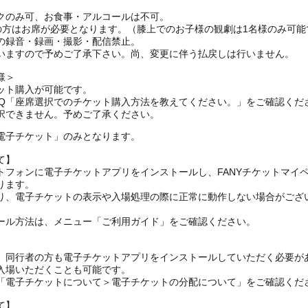
クのみ可、お食事・アルコールは不可。
上の方はお席が必要となります。（膝上でのお子様の観劇は1名様のみ可能
の録音・録画・撮影・配信禁止。
いますので予めご了承下さい。尚、変更に伴う払戻しは行いません。
様＞
ット購入が可能です。
AQ「座席選択でのチケット購入方法を教えてください。」をご確認くだ
択できません。予めご了承ください。
電子チケット」のみとなります。
て】
トフォンに電子チケットアプリをインストールし、FANYチケットマイ
ります。
り、電子チケットの表示や入場処理の際に正常に動作しない場合がござ
ール方法は、メニュー「ご利用ガイド」をご確認ください。
、同行者の方も電子チケットアプリをインストールしていただく必要が
入場いただくことも可能です。
の「電子チケットについて＞電子チケットの分配について」をご確認くだ
て】