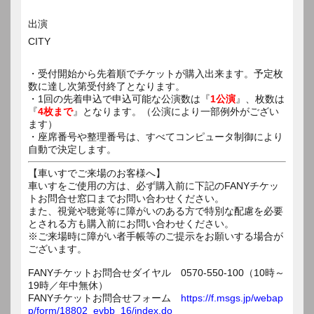
出演
CITY
・受付開始から先着順でチケットが購入出来ます。予定枚
数に達し次第受付終了となります。
・1回の先着申込で申込可能な公演数は『
1公演
』、枚数は
『
4枚まで
』となります。（公演により一部例外がござい
ます）
・座席番号や整理番号は、すべてコンピュータ制御により
自動で決定します。
【車いすでご来場のお客様へ】
車いすをご使用の方は、必ず購入前に下記のFANYチケッ
トお問合せ窓口までお問い合わせください。
また、視覚や聴覚等に障がいのある方で特別な配慮を必要
とされる方も購入前にお問い合わせください。
※ご来場時に障がい者手帳等のご提示をお願いする場合が
ございます。
FANYチケットお問合せダイヤル 0570-550-100（10時～
19時／年中無休）
FANYチケットお問合せフォーム
https://f.msgs.jp/webap
p/form/18802_evbb_16/index.do