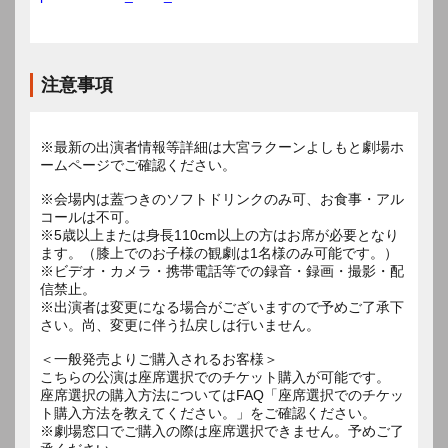
注意事項
※最新の出演者情報等詳細は大宮ラクーンよしもと劇場ホ
ームページでご確認ください。
※会場内は蓋つきのソフトドリンクのみ可、お食事・アル
コールは不可。
※5歳以上または身長110cm以上の方はお席が必要となり
ます。（膝上でのお子様の観劇は1名様のみ可能です。）
※ビデオ・カメラ・携帯電話等での録音・録画・撮影・配
信禁止。
※出演者は変更になる場合がございますので予めご了承下
さい。尚、変更に伴う払戻しは行いません。
＜一般発売よりご購入されるお客様＞
こちらの公演は座席選択でのチケット購入が可能です。
座席選択の購入方法についてはFAQ「座席選択でのチケッ
ト購入方法を教えてください。」をご確認ください。
※劇場窓口でご購入の際は座席選択できません。予めご了