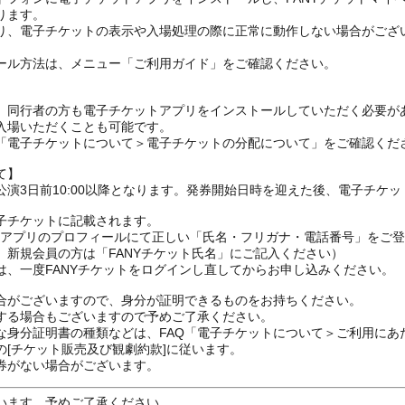
ります。
り、電子チケットの表示や入場処理の際に正常に動作しない場合がござ
ール方法は、メニュー「ご利用ガイド」をご確認ください。
、同行者の方も電子チケットアプリをインストールしていただく必要が
入場いただくことも可能です。
の「電子チケットについて＞電子チケットの分配について」をご確認くだ
て】
演3日前10:00以降となります。発券開始日時を迎えた後、電子チケ
子チケットに記載されます。
FANYアプリのプロフィールにて正しい「氏名・フリガナ・電話番号」を
、新規会員の方は「FANYチケット氏名」にご記入ください）
は、一度FANYチケットをログインし直してからお申し込みください
合がございますので、身分が証明できるものをお持ちください。
する場合もございますので予めご了承ください。
な身分証明書の種類などは、FAQ「電子チケットについて＞ご利用にあ
[チケット販売及び観劇約款]に従います。
券がない場合がございます。
います。予めご了承ください。