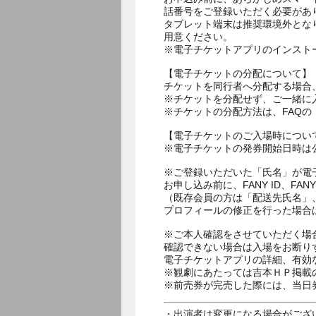
話番号をご登録いただく必要があ
タブレット端末は推奨環境外とな
用意ください。
※電子チケットアプリのインスト
【電子チケットの分配について】
チケットを同行者へ分配する場合
※チケットを分配せず、ご一緒に
※チケットの分配方法は、FAQ
【電子チケットのご入場時につい
※電子チケットの発券開始日時は公
※ご登録いただいた「氏名」が電
お申し込み前に、FANY ID、
（既存会員の方は「配送先氏名」
プロフィールの修正を行った場合
※ご本人確認をさせていただく場
確認できない場合は入場をお断り
電子チケットアプリの詳細、有効
※観劇にあたっては吉本ＨＰ掲載の
※前売券が完売した際には、当日
・出演者は変更になる場合がござ