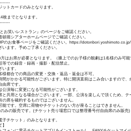
-------
ジットカードのみとなります。
様4枚までとなります。
-------
もとお笑いレストラン』のページをご確認ください。
道頓堀シアターホームページでご確認ください。
ージをご確認ください。https://dotonbori.yoshimoto.co.jp/f
ざいます。予めご了承ください。
上の方はお席が必要となります。（膝上でのお子様の観劇は1名様のみ可能
話等での録音・録画・撮影・配信禁止。
ざいます。
客様都合での商品の変更・交換・返品・返金は不可。
時間がかかる可能性がございます。特に開演直前はこみ合いますので、
自由席です。
は公演毎に変更になる可能性がございます。
と共用となる場合がございます。一部、公演を楽しんで頂くため、テ
有の席を確約するものではございません。
可能です。空席に荷物やチケットのない方が座ることはできません。
EB)のみの販売です。(チケット売り場窓口では整理番号付自由席のみ販売)
電子チケット」のみとなります。
て】
トフォンに電子チケットアプリをインストールし、FANYチケットマイ