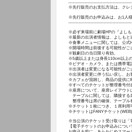
-------------------------------------------
※先行販売のお支払方法は、クレ
※先行販売のお申込みは、お1人
-------------------------------------------
※必ず来場前に劇場HPの『よし
※最新の出演者情報は、よしもと
※食事メニューに関しては、公式HPのお食事ペ
※開場時間は前後する可能性がご
※観劇日の当日限り有効。
※5歳以上または身長110cm以
※ビデオ・カメラ、または携帯電
※出演者は変更になる可能性がご
※出演者変更に伴う払い戻し、お
※カフェが混雑し、商品の提供に
※すべてのチケットが整理番号付
※座席について、座席レイアウト
テーブルに関しては、隣接する席
整理番号は席の確保、テーブル
※チケット１枚につき、１席利用
※チケットはFANYチケット(W
※当公演のチケット受け取りは「
【電子チケットのお申込みについ
お申込み前に、あらかじめスマー