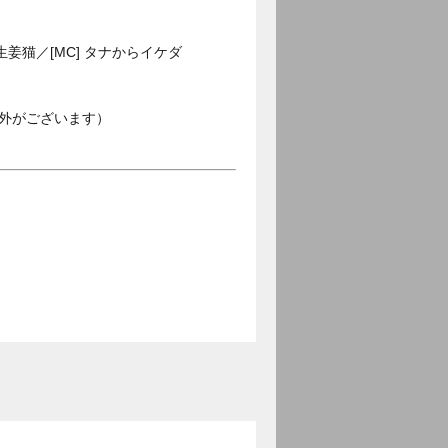
猫／[MC] タナからイケダ
外がございます）