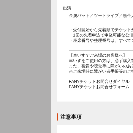
出演
金属バット／ツートライブ／黒帯／
・受付開始から先着順でチケット
・1回の先着申込で申込可能な公
・座席番号や整理番号は、すべて
【車いすでご来場のお客様へ】
車いすをご使用の方は、必ず購入
また、視覚や聴覚等に障がいのあ
※ご来場時に障がい者手帳等のご
FANYチケットお問合せダイヤル 05
FANYチケットお問合せフォー
注意事項