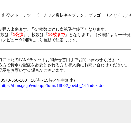
蛙亭／ドーナツ・ピーナツ／豪快キャプテン／ブラゴーリ／ぐろう／生姜
が購入出来ます。予定枚数に達し次第受付終了となります。
演数は『
1公演
』、枚数は『
10枚まで
』となります。（公演により一部例
コンピュータ制御により自動で決定します。
前に下記のFANYチケットお問合せ窓口までお問い合わせください。
る方で特別な配慮を必要とされる方も購入前にお問い合わせください。
提示をお願いする場合がございます。
70-550-100（10時～19時／年中無休）
ム
https://f.msgs.jp/webapp/form/18802_evbb_16/index.do