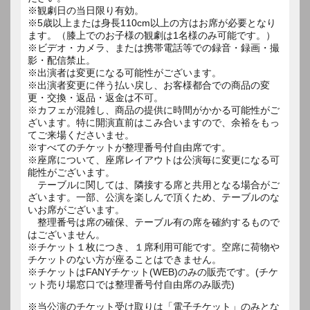
※観劇日の当日限り有効。
※5歳以上または身長110cm以上の方はお席が必要となり
ます。（膝上でのお子様の観劇は1名様のみ可能です。）
※ビデオ・カメラ、または携帯電話等での録音・録画・撮
影・配信禁止。
※出演者は変更になる可能性がございます。
※出演者変更に伴う払い戻し、お客様都合での商品の変
更・交換・返品・返金は不可。
※カフェが混雑し、商品の提供に時間がかかる可能性がご
ざいます。特に開演直前はこみ合いますので、余裕をもっ
てご来場くださいませ。
※すべてのチケットが整理番号付自由席です。
※座席について、座席レイアウトは公演毎に変更になる可
能性がございます。
テーブルに関しては、隣接する席と共用となる場合がご
ざいます。一部、公演を楽しんで頂くため、テーブルのな
いお席がございます。
整理番号は席の確保、テーブル有の席を確約するもので
はございません。
※チケット１枚につき、１席利用可能です。空席に荷物や
チケットのない方が座ることはできません。
※チケットはFANYチケット(WEB)のみの販売です。(チケ
ット売り場窓口では整理番号付自由席のみ販売)
※当公演のチケット受け取りは「電子チケット」のみとな