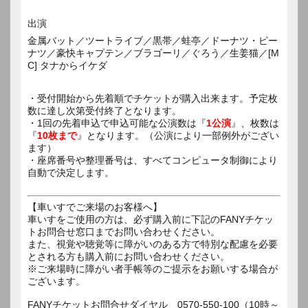
出演
金属バット／ツートライブ／黒帯／蛙亭／ドーナツ・ピー
ナツ／豪快キャプテン／ブラゴーリ／ぐろう／生姜猫／[M
C] タナからイケダ
・受付開始から先着順でチケットが購入出来ます。予定枚
数に達し次第受付終了となります。
・1回の先着申込で申込可能な公演数は『
1公演
』、枚数は
『
10枚まで
』となります。（公演により一部例外がござい
ます）
・座席番号や整理番号は、すべてコンピュータ制御により
自動で決定します。
【車いすでご来場のお客様へ】
車いすをご使用の方は、必ず購入前に下記のFANYチケッ
トお問合せ窓口までお問い合わせください。
また、視覚や聴覚等に障がいのある方で特別な配慮を必要
とされる方も購入前にお問い合わせください。
※ご来場時に障がい者手帳等のご提示をお願いする場合が
ございます。
FANYチケットお問合せダイヤル 0570-550-100（10時～