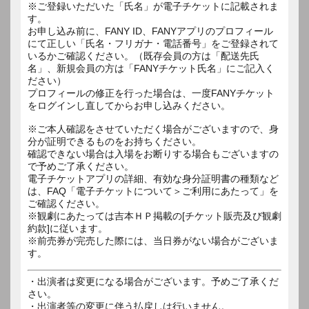
※ご登録いただいた「氏名」が電子チケットに記載されま
す。
お申し込み前に、FANY ID、FANYアプリのプロフィール
にて正しい「氏名・フリガナ・電話番号」をご登録されて
いるかご確認ください。（既存会員の方は「配送先氏
名」、新規会員の方は「FANYチケット氏名」にご記入く
ださい）
プロフィールの修正を行った場合は、一度FANYチケット
をログインし直してからお申し込みください。
※ご本人確認をさせていただく場合がございますので、身
分が証明できるものをお持ちください。
確認できない場合は入場をお断りする場合もございますの
で予めご了承ください。
電子チケットアプリの詳細、有効な身分証明書の種類など
は、FAQ「電子チケットについて＞ご利用にあたって」を
ご確認ください。
※観劇にあたっては吉本ＨＰ掲載の[チケット販売及び観劇
約款]に従います。
※前売券が完売した際には、当日券がない場合がございま
す。
・出演者は変更になる場合がございます。予めご了承くだ
さい。
・出演者等の変更に伴う払戻しは行いません。