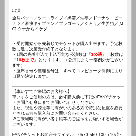
出演
金属バット／ツートライブ／黒帯／蛙亭／ドーナツ・ピー
ナツ／豪快キャプテン／ブラゴーリ／ぐろう／生姜猫／[M
C] タナからイケダ
・受付開始から先着順でチケットが購入出来ます。予定枚
数に達し次第受付終了となります。
・1回の先着申込で申込可能な公演数は『
1公演
』、枚数は
『
10枚まで
』となります。（公演により一部例外がござい
ます）
・座席番号や整理番号は、すべてコンピュータ制御により
自動で決定します。
【車いすでご来場のお客様へ】
車いすをご使用の方は、必ず購入前に下記のFANYチケッ
トお問合せ窓口までお問い合わせください。
また、視覚や聴覚等に障がいのある方で特別な配慮を必要
とされる方も購入前にお問い合わせください。
※ご来場時に障がい者手帳等のご提示をお願いする場合が
ございます。
FANYチケットお問合せダイヤル 0570-550-100（10時～