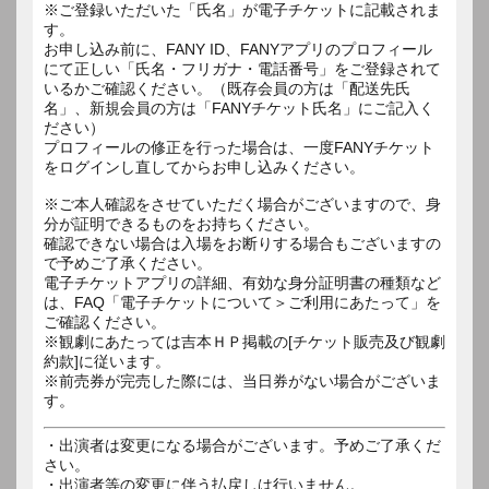
※ご登録いただいた「氏名」が電子チケットに記載されま
す。
お申し込み前に、FANY ID、FANYアプリのプロフィール
にて正しい「氏名・フリガナ・電話番号」をご登録されて
いるかご確認ください。（既存会員の方は「配送先氏
名」、新規会員の方は「FANYチケット氏名」にご記入く
ださい）
プロフィールの修正を行った場合は、一度FANYチケット
をログインし直してからお申し込みください。
※ご本人確認をさせていただく場合がございますので、身
分が証明できるものをお持ちください。
確認できない場合は入場をお断りする場合もございますの
で予めご了承ください。
電子チケットアプリの詳細、有効な身分証明書の種類など
は、FAQ「電子チケットについて＞ご利用にあたって」を
ご確認ください。
※観劇にあたっては吉本ＨＰ掲載の[チケット販売及び観劇
約款]に従います。
※前売券が完売した際には、当日券がない場合がございま
す。
・出演者は変更になる場合がございます。予めご了承くだ
さい。
・出演者等の変更に伴う払戻しは行いません。