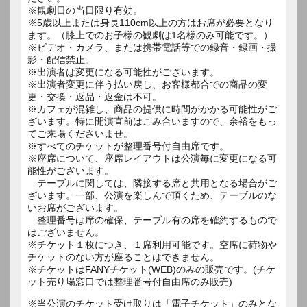
※観劇日の当日限り有効。
※5歳以上または身長110cm以上の方はお席が必要となり
ます。（膝上でのお子様の観劇は1名様のみ可能です。）
※ビデオ・カメラ、または携帯電話等での録音・録画・撮
影・配信禁止。
※出演者は変更になる可能性がございます。
※出演者変更に伴う払い戻し、お客様都合での商品の変
更・交換・返品・返金は不可。
※カフェが混雑し、商品の提供に時間がかかる可能性がご
ざいます。特に開演直前はこみ合いますので、余裕をもっ
てご来場くださいませ。
※すべてのチケットが整理番号付自由席です。
※座席について、座席レイアウトは公演毎に変更になる可
能性がございます。
テーブルに関しては、隣接する席と共用となる場合がご
ざいます。一部、公演を楽しんで頂くため、テーブルのな
いお席がございます。
整理番号は席の確保、テーブル有の席を確約するもので
はございません。
※チケット１枚につき、１席利用可能です。空席に荷物や
チケットのない方が座ることはできません。
※チケットはFANYチケット(WEB)のみの販売です。(チケ
ット売り場窓口では整理番号付自由席のみ販売)
※当公演のチケット受け取りは「電子チケット」のみとな