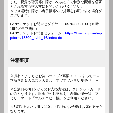
また、視覚や聴覚等に障がいのある方で特別な配慮を必要
とされる方も購入前にお問い合わせください。
※ご来場時に障がい者手帳等のご提示をお願いする場合が
ございます。
FANYチケットお問合せダイヤル 0570-550-100（10時～
19時／年中無休）
FANYチケットお問合せフォーム
https://f.msgs.jp/webap
p/form/18802_evbb_16/index.do
注意事項
公演名：よしもとお笑いライブin高槻2026 ～すっちー吉
本新喜劇＆人気芸人大集合！アツアツお笑い夏祭り！～
※公演日の8日前からのお支払方法は、クレジットカード
のみとなります。現金でのお支払をご希望の場合は、ファ
ミリーマート「マルチコピー機」をご利用ください。
※5歳以上または身長110ｃｍ以上のお子様はお席が必要と
なります。