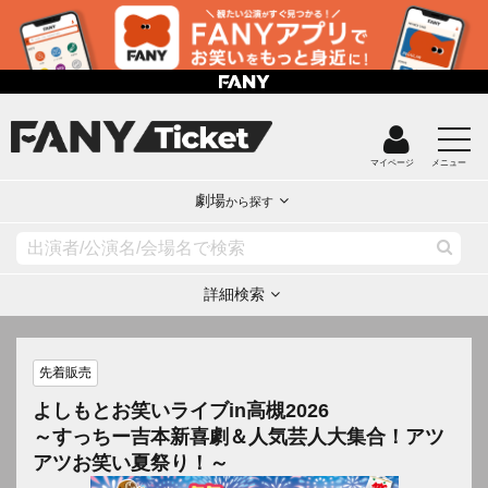
マイページ
メニュー
劇場
から探す
詳細検索
先着販売
よしもとお笑いライブin高槻2026
～すっちー吉本新喜劇＆人気芸人大集合！アツ
アツお笑い夏祭り！～