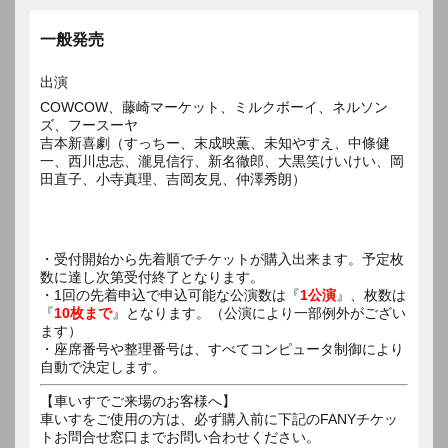
一般発売
出演
COWCOW、藤崎マーケット、ミルクボーイ、ネルソン
ズ、フースーヤ
吉本新喜劇（すっちー、末成映薫、未知やすえ、中條健
一、西川忠志、瀧見信行、新名徹郎、大黒笑けいけい、岡
田直子、小寺真理、吉岡友見、仲澤秀朗）
・受付開始から先着順でチケットが購入出来ます。予定枚
数に達し次第受付終了となります。
・1回の先着申込で申込可能な公演数は『
1公演
』、枚数は
『
10枚まで
』となります。（公演により一部例外がござい
ます）
・座席番号や整理番号は、すべてコンピュータ制御により
自動で決定します。
【車いすでご来場のお客様へ】
車いすをご使用の方は、必ず購入前に下記のFANYチケッ
トお問合せ窓口までお問い合わせください。