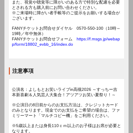
また、視覚や聴覚等に障がいのある方で特別な配慮を必要
とされる方も購入前にお問い合わせください。
※ご来場時に障がい者手帳等のご提示をお願いする場合が
ございます。
FANYチケットお問合せダイヤル 0570-550-100（10時～
19時／年中無休）
FANYチケットお問合せフォーム
https://f.msgs.jp/webap
p/form/18802_evbb_16/index.do
注意事項
公演名：よしもとお笑いライブin高槻2026 ～すっちー吉
本新喜劇＆人気芸人大集合！アツアツお笑い夏祭り！～
※公演日の8日前からのお支払方法は、クレジットカード
のみとなります。現金でのお支払をご希望の場合は、ファ
ミリーマート「マルチコピー機」をご利用ください。
※5歳以上または身長110ｃｍ以上のお子様はお席が必要と
なります。