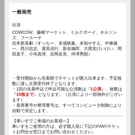
一般発売
出演
COWCOW、藤崎マーケット、ミルクボーイ、ネルソン
ズ、フースーヤ
吉本新喜劇（すっちー、末成映薫、未知やすえ、中條健
一、西川忠志、瀧見信行、新名徹郎、大黒笑けいけい、岡
田直子、小寺真理、吉岡友見、仲澤秀朗）
・受付開始から先着順でチケットが購入出来ます。予定枚
数に達し次第受付終了となります。
・1回の先着申込で申込可能な公演数は『
1公演
』、枚数は
『
10枚まで
』となります。（公演により一部例外がござい
ます）
・座席番号や整理番号は、すべてコンピュータ制御により
自動で決定します。
【車いすでご来場のお客様へ】
車いすをご使用の方は、必ず購入前に下記のFANYチケッ
トお問合せ窓口までお問い合わせください。