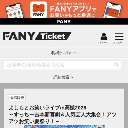
マイページ
メニュー
劇場
から探す
詳細検索
先着販売
よしもとお笑いライブin高槻2026
～すっちー吉本新喜劇＆人気芸人大集合！アツ
アツお笑い夏祭り！～