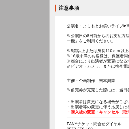
注意事項
公演名：よしもとお笑いライブin
※公演日の8日前からのお支払方
ー機」をご利用ください。
※5歳以上または身長110ｃｍ以
※16歳未満のお客様は、保護者同
※都合により出演者が変更になる
※ビデオ・カメラ、または携帯電
主催・企画制作：吉本興業
※前売券が完売した際には、当日
・出演者は変更になる場合がござ
・出演者等の変更に伴う払戻しは
・購入後の変更・キャンセル（取
FANYチケット問合せダイヤル