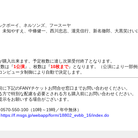
ミルクボーイ、ネルソンズ、フースーヤ
、未知やすえ、中條健一、西川忠志、瀧見信行、新名徹郎、大黒笑けい
が購入出来ます。予定枚数に達し次第受付終了となります。
演数は『
1公演
』、枚数は『
10枚まで
』となります。（公演により一部例
コンピュータ制御により自動で決定します。
前に下記のFANYチケットお問合せ窓口までお問い合わせください。
る方で特別な配慮を必要とされる方も購入前にお問い合わせください。
提示をお願いする場合がございます。
70-550-100（10時～19時／年中無休）
ム
https://f.msgs.jp/webapp/form/18802_evbb_16/index.do