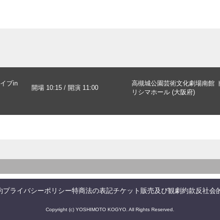
イブin
高槻城公園芸術文化劇場南館 
開場 10:15 / 開演 11:00
リシマホール (大阪府)
約
プライバシーポリシー
特商法の表記
チケット販売及び観劇約款
反社会
Copyright (c) YOSHIMOTO KOGYO. All Rights Reserved.