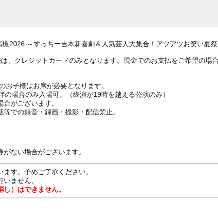
高槻2026 ～すっちー吉本新喜劇＆人気芸人大集合！アツアツお笑い夏
法は、クレジットカードのみとなります。現金でのお支払をご希望の場
上のお子様はお席が必要となります。
伴の場合のみ入場可。（終演が19時を越える公演のみ）
場合がございます。
話等での録音・録画・撮影・配信禁止。
券がない場合がございます。
います。予めご了承ください。
行いません。
消し）はできません。