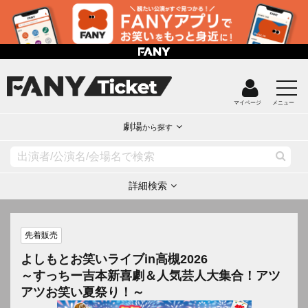
マイページ
メニュー
劇場
から探す
詳細検索
先着販売
よしもとお笑いライブin高槻2026
～すっちー吉本新喜劇＆人気芸人大集合！アツ
アツお笑い夏祭り！～