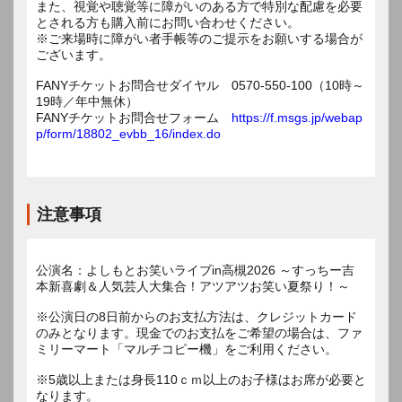
また、視覚や聴覚等に障がいのある方で特別な配慮を必要
とされる方も購入前にお問い合わせください。
※ご来場時に障がい者手帳等のご提示をお願いする場合が
ございます。
FANYチケットお問合せダイヤル 0570-550-100（10時～
19時／年中無休）
FANYチケットお問合せフォーム
https://f.msgs.jp/webap
p/form/18802_evbb_16/index.do
注意事項
公演名：よしもとお笑いライブin高槻2026 ～すっちー吉
本新喜劇＆人気芸人大集合！アツアツお笑い夏祭り！～
※公演日の8日前からのお支払方法は、クレジットカード
のみとなります。現金でのお支払をご希望の場合は、ファ
ミリーマート「マルチコピー機」をご利用ください。
※5歳以上または身長110ｃｍ以上のお子様はお席が必要と
なります。