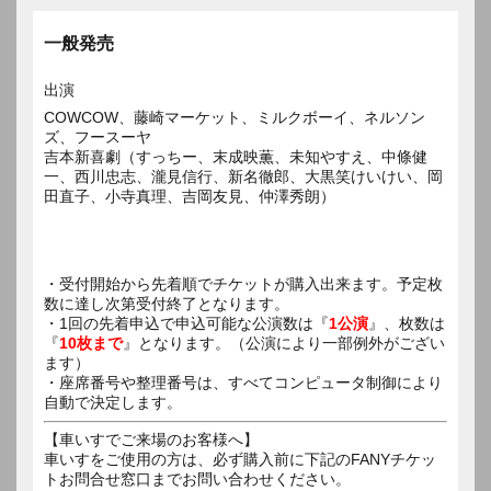
一般発売
出演
COWCOW、藤崎マーケット、ミルクボーイ、ネルソン
ズ、フースーヤ
吉本新喜劇（すっちー、末成映薫、未知やすえ、中條健
一、西川忠志、瀧見信行、新名徹郎、大黒笑けいけい、岡
田直子、小寺真理、吉岡友見、仲澤秀朗）
・受付開始から先着順でチケットが購入出来ます。予定枚
数に達し次第受付終了となります。
・1回の先着申込で申込可能な公演数は『
1公演
』、枚数は
『
10枚まで
』となります。（公演により一部例外がござい
ます）
・座席番号や整理番号は、すべてコンピュータ制御により
自動で決定します。
【車いすでご来場のお客様へ】
車いすをご使用の方は、必ず購入前に下記のFANYチケッ
トお問合せ窓口までお問い合わせください。