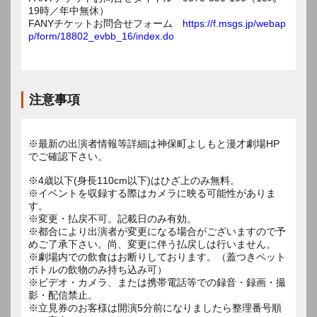
19時／年中無休）
FANYチケットお問合せフォーム
https://f.msgs.jp/webap
p/form/18802_evbb_16/index.do
注意事項
※最新の出演者情報等詳細は神保町よしもと漫才劇場HP
でご確認下さい。
※4歳以下(身長110cm以下)はひざ上のみ無料。
※イベントを収録する際はカメラに映る可能性がありま
す。
※変更・払戻不可。記載日のみ有効。
※都合により出演者が変更になる場合がございますので予
めご了承下さい。尚、変更に伴う払戻しは行いません。
※劇場内での飲食はお断りしております。（蓋つきペット
ボトルの飲物のみ持ち込み可）
※ビデオ・カメラ、または携帯電話等での録音・録画・撮
影・配信禁止。
※立見券のお客様は開演5分前になりましたら整理番号順