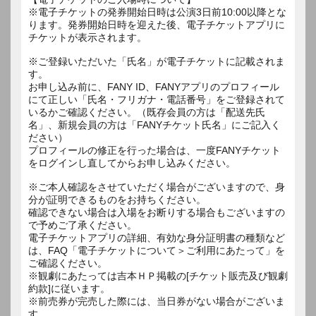
※電子チケットの発券開始日時は公演3日前10:00以降とな
ります。発券開始日時を迎えた後、電子チケットアプリに
チケットが表示されます。
※ご登録いただいた「氏名」が電子チケットに記載されま
す。
お申し込み前に、FANY ID、FANYアプリのプロフィール
にて正しい「氏名・フリガナ・電話番号」をご登録されて
いるかご確認ください。（既存会員の方は「配送先氏
名」、新規会員の方は「FANYチケット氏名」にご記入く
ださい）
プロフィールの修正を行った場合は、一度FANYチケット
をログインし直してからお申し込みください。
※ご本人確認をさせていただく場合がございますので、身
分が証明できるものをお持ちください。
確認できない場合は入場をお断りする場合もございますの
で予めご了承ください。
電子チケットアプリの詳細、有効な身分証明書の種類など
は、FAQ「電子チケットについて＞ご利用にあたって」を
ご確認ください。
※観劇にあたっては吉本ＨＰ掲載の[チケット販売及び観劇
約款]に従います。
※前売券が完売した際には、当日券がない場合がございま
す。