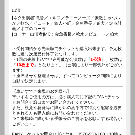
出演
[ネタ出演者]滝音／エルフ／ラニーノーズ／素敵じゃない
か／軟水／ピュート／鉄人小町／金魚番長／狛犬／定点計
画／ボブのコーラ
[コーナー出演者]MC：金魚番長／軟水／ピュート／狛犬
・受付開始から先着順でチケットが購入出来ます。予定枚
数に達し次第受付終了となります。
・1回の先着申込で申込可能な公演数は『
1公演
』、枚数は
『
10枚まで
』となります。（公演により一部例外がござい
ます）
・座席番号や整理番号は、すべてコンピュータ制御により
自動で決定します。
【車いすでご来場のお客様へ】
車いすをご使用の方は、必ず購入前に下記のFANYチケッ
トお問合せ窓口までお問い合わせください。
また、視覚や聴覚等に障がいのある方で特別な配慮を必要
とされる方も購入前にお問い合わせください。
※ご来場時に障がい者手帳等のご提示をお願いする場合が
ございます。
FANYチケットお問合せダイヤル 0570-550-100（10時～