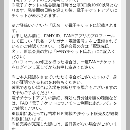
※電子チケットの発券開始日時は公演3日前10:00以降とな
ります。発券開始日時を迎えた後、電子チケットアプリに
チケットが表示されます。
※ご登録いただいた「氏名」が電子チケットに記載されま
す。
お申し込み前に、FANY ID、FANYアプリのプロフィール
にて正しい「氏名・フリガナ・電話番号」をご登録されて
いるかご確認ください。（既存会員の方は「配送先氏
名」、新規会員の方は「FANYチケット氏名」にご記入く
ださい）
プロフィールの修正を行った場合は、一度FANYチケット
をログインし直してからお申し込みください。
※ご本人確認をさせていただく場合がございますので、身
分が証明できるものをお持ちください。
確認できない場合は入場をお断りする場合もございますの
で予めご了承ください。
電子チケットアプリの詳細、有効な身分証明書の種類など
は、FAQ「電子チケットについて＞ご利用にあたって」を
ご確認ください。
※観劇にあたっては吉本ＨＰ掲載の[チケット販売及び観劇
約款]に従います。
※前売券が完売した際には、当日券がない場合がございま
す。