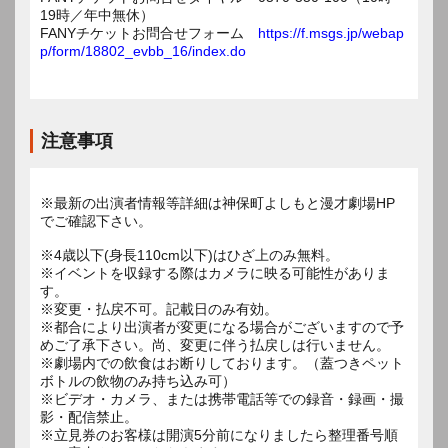
19時／年中無休）
FANYチケットお問合せフォーム
https://f.msgs.jp/webap
p/form/18802_evbb_16/index.do
注意事項
※最新の出演者情報等詳細は神保町よしもと漫才劇場HP
でご確認下さい。
※4歳以下(身長110cm以下)はひざ上のみ無料。
※イベントを収録する際はカメラに映る可能性がありま
す。
※変更・払戻不可。記載日のみ有効。
※都合により出演者が変更になる場合がございますので予
めご了承下さい。尚、変更に伴う払戻しは行いません。
※劇場内での飲食はお断りしております。（蓋つきペット
ボトルの飲物のみ持ち込み可）
※ビデオ・カメラ、または携帯電話等での録音・録画・撮
影・配信禁止。
※立見券のお客様は開演5分前になりましたら整理番号順