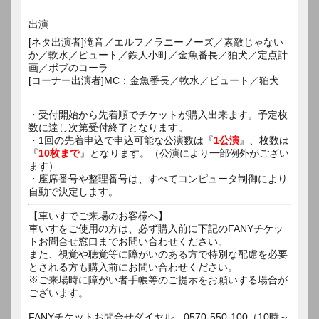
出演
[ネタ出演者]滝音／エルフ／ラニーノーズ／素敵じゃない
か／軟水／ピュート／鉄人小町／金魚番長／狛犬／定点計
画／ボブのコーラ
[コーナー出演者]MC：金魚番長／軟水／ピュート／狛犬
・受付開始から先着順でチケットが購入出来ます。予定枚
数に達し次第受付終了となります。
・1回の先着申込で申込可能な公演数は『
1公演
』、枚数は
『
10枚まで
』となります。（公演により一部例外がござい
ます）
・座席番号や整理番号は、すべてコンピュータ制御により
自動で決定します。
【車いすでご来場のお客様へ】
車いすをご使用の方は、必ず購入前に下記のFANYチケッ
トお問合せ窓口までお問い合わせください。
また、視覚や聴覚等に障がいのある方で特別な配慮を必要
とされる方も購入前にお問い合わせください。
※ご来場時に障がい者手帳等のご提示をお願いする場合が
ございます。
FANYチケットお問合せダイヤル 0570-550-100（10時～