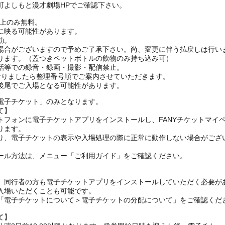
町よしもと漫才劇場HPでご確認下さい。
ざ上のみ無料。
に映る可能性があります。
効。
場合がございますので予めご了承下さい。尚、変更に伴う払戻しは行い
ります。（蓋つきペットボトルの飲物のみ持ち込み可）
話等での録音・録画・撮影・配信禁止。
なりましたら整理番号順でご案内させていただきます。
後尾でご入場となる可能性があります。
電子チケット」のみとなります。
て】
トフォンに電子チケットアプリをインストールし、FANYチケットマイ
ります。
り、電子チケットの表示や入場処理の際に正常に動作しない場合がござ
ール方法は、メニュー「ご利用ガイド」をご確認ください。
、同行者の方も電子チケットアプリをインストールしていただく必要が
入場いただくことも可能です。
の「電子チケットについて＞電子チケットの分配について」をご確認くだ
て】