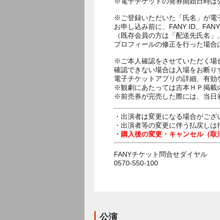
※電子チケットの発券開始日時は公
※ご登録いただいた「氏名」が電
お申し込み前に、FANY ID、
（既存会員の方は「配送先氏名」
プロフィールの修正を行った場合
※ご本人確認をさせていただく場
確認できない場合は入場をお断り
電子チケットアプリの詳細、有効
※観劇にあたっては吉本ＨＰ掲載の
※前売券が完売した際には、当日
・出演者は変更になる場合がござ
・出演者等の変更に伴う払戻しは
・購入後の変更・キャンセル（取
FANYチケット問合せダイヤル
0570-550-100
公演