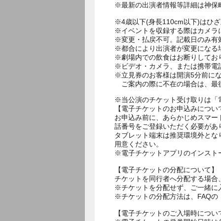
※最新の出演者情報等詳細は神保
※4歳以下(身長110cm以下)はひ
※イベントを収録する際はカメラ
※変更・払戻不可。記載日のみ有
※都合により出演者が変更になる
※劇場内での飲食はお断りしてお
※ビデオ・カメラ、または携帯電
※立見券のお客様は開演5分前に
ご案内の際に不在の場合は、最
※当公演のチケット受け取りは「
【電子チケットのお申込みについ
お申込み前に、あらかじめスマー
話番号をご登録いただく必要があ
タブレット端末は推奨環境外とな
用意ください。
※電子チケットアプリのインスト
【電子チケットの分配について】
チケットを同行者へ分配する場合
※チケットを分配せず、ご一緒に
※チケットの分配方法は、FAQ
【電子チケットのご入場時につい