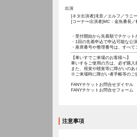
出演
[ネタ出演者]滝音／エルフ／ラ
[コーナー出演者]MC：金魚番長
・受付開始から先着順でチケット
・1回の先着申込で申込可能な公
・座席番号や整理番号は、すべて
【車いすでご来場のお客様へ】
車いすをご使用の方は、必ず購入
また、視覚や聴覚等に障がいのあ
※ご来場時に障がい者手帳等のご
FANYチケットお問合せダイヤル 05
FANYチケットお問合せフォー
注意事項