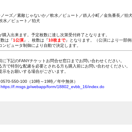
ニーノーズ／素敵じゃないか／軟水／ピュート／鉄人小町／金魚番長／狛
／軟水／ピュート／狛犬
が購入出来ます。予定枚数に達し次第受付終了となります。
演数は『
1公演
』、枚数は『
10枚まで
』となります。（公演により一部例
コンピュータ制御により自動で決定します。
前に下記のFANYチケットお問合せ窓口までお問い合わせください。
る方で特別な配慮を必要とされる方も購入前にお問い合わせください。
提示をお願いする場合がございます。
70-550-100（10時～19時／年中無休）
ム
https://f.msgs.jp/webapp/form/18802_evbb_16/index.do